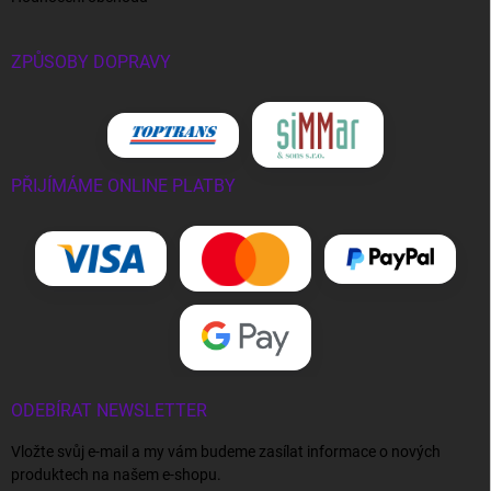
ZPŮSOBY DOPRAVY
PŘIJÍMÁME ONLINE PLATBY
ODEBÍRAT NEWSLETTER
Vložte svůj e-mail a my vám budeme zasílat informace o nových
produktech na našem e-shopu.