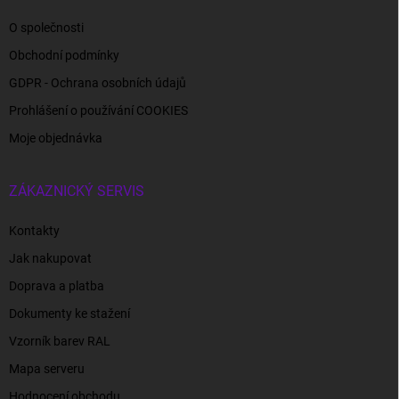
O společnosti
Obchodní podmínky
GDPR - Ochrana osobních údajů
Prohlášení o používání COOKIES
Moje objednávka
ZÁKAZNICKÝ SERVIS
Kontakty
Jak nakupovat
Doprava a platba
Dokumenty ke stažení
Vzorník barev RAL
Mapa serveru
Hodnocení obchodu