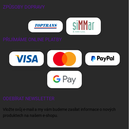
ZPŮSOBY DOPRAVY
PŘIJÍMÁME ONLINE PLATBY
ODEBÍRAT NEWSLETTER
Vložte svůj e-mail a my vám budeme zasílat informace o nových
produktech na našem e-shopu.