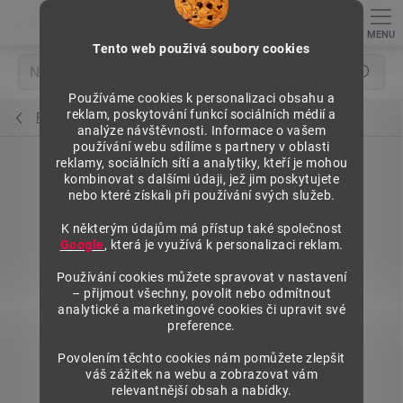
Přejít
na
obsah
Tento web použivá soubory cookies
Hledat
Používáme cookies k personalizaci obsahu a
reklam, poskytování funkcí sociálních médií a
Police regálů
analýze návštěvnosti. Informace o vašem
používání webu sdílíme s partnery v oblasti
reklamy, sociálních sítí a analytiky, kteří je mohou
kombinovat s dalšími údaji, jež jim poskytujete
nebo které získali při používání svých služeb.
K některým údajům má přístup také společnost
Google
, která je využívá k personalizaci reklam.
Používání cookies můžete spravovat v nastavení
– přijmout všechny, povolit nebo odmítnout
analytické a marketingové cookies či upravit své
preference.
Povolením těchto cookies nám pomůžete zlepšit
váš zážitek na webu a zobrazovat vám
relevantnější obsah a nabídky.