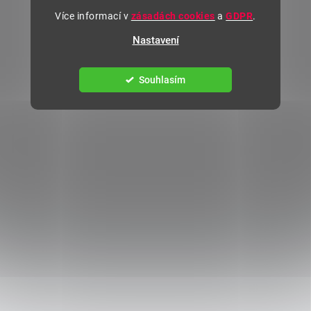
Více informací v
zásadách cookies
a
GDPR
.
Nastavení
Souhlasím