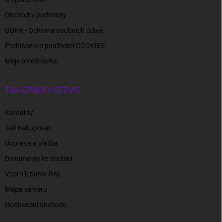
Obchodní podmínky
GDPR - Ochrana osobních údajů
Prohlášení o používání COOKIES
Moje objednávka
ZÁKAZNICKÝ SERVIS
Kontakty
Jak nakupovat
Doprava a platba
Dokumenty ke stažení
Vzorník barev RAL
Mapa serveru
Hodnocení obchodu