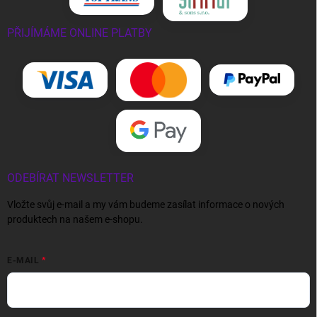
PŘIJÍMÁME ONLINE PLATBY
ODEBÍRAT NEWSLETTER
Vložte svůj e-mail a my vám budeme zasílat informace o nových
produktech na našem e-shopu.
E-MAIL