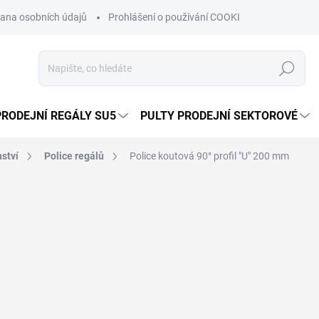
ana osobních údajů
Prohlášení o používání COOKIES
Moje obje
Hledat
PRODEJNÍ REGÁLY SU5
PULTY PRODEJNÍ SEKTOROVÉ
nství
Police regálů
Police koutová 90° profil "U" 200 mm