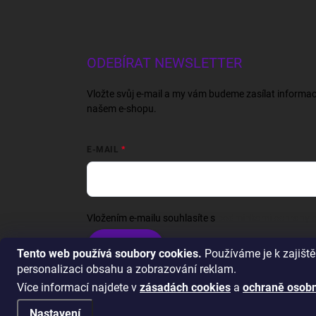
ODEBÍRAT NEWSLETTER
Vložte svůj e-mail a my vám budeme zasílat informa
našem e-shopu.
E-MAIL
Vložením e-mailu souhlasíte s
podmínkami ochrany o
Přihlásit se
Tento web používá soubory cookies.
Používáme je k zajišt
personalizaci obsahu a zobrazování reklam.
Více informací najdete v
zásadách cookies
a
ochraně osobn
Nastavení