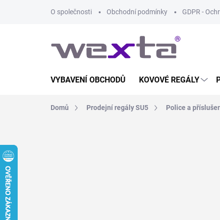
Přejít
O společnosti
Obchodní podmínky
GDPR - Ochr
na
obsah
VYBAVENÍ OBCHODŮ
KOVOVÉ REGÁLY
Domů
Prodejní regály SU5
Police a přísluše