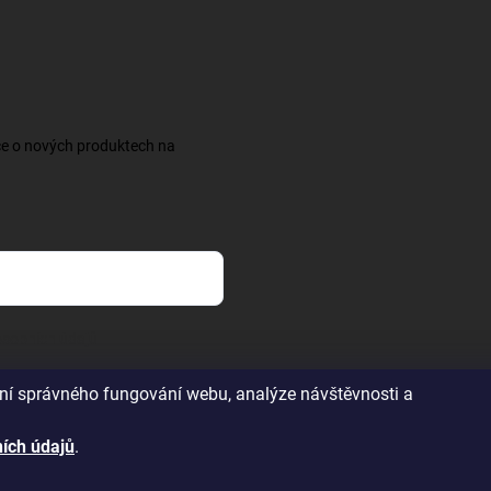
ce o nových produktech na
sobních údajů
ění správného fungování webu, analýze návštěvnosti a
ích údajů
.