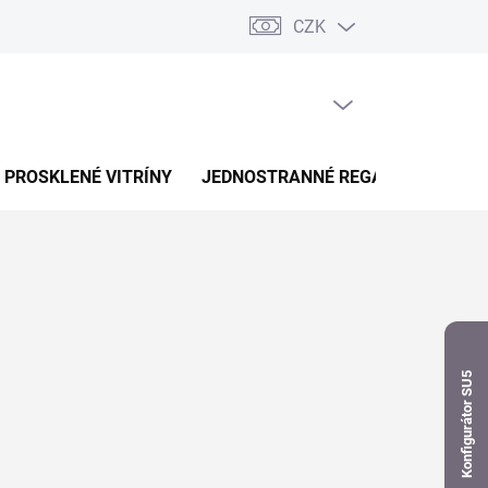
CZK
dnávka
PRÁZDNÝ KOŠÍK
NÁKUPNÍ
KOŠÍK
PROSKLENÉ VITRÍNY
JEDNOSTRANNÉ REGÁLY
OBOUS
Konfigurátor SU5