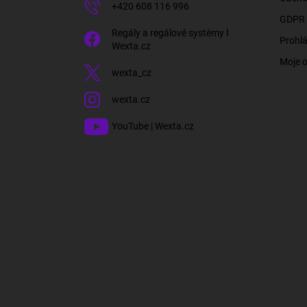
+420 608 116 996
GDPR 
Regály a regálové systémy l
Prohlá
Wexta.cz
Moje 
wexta_cz
wexta.cz
YouTube | Wexta.cz