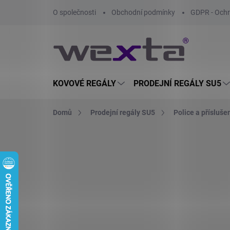
Přejít
O společnosti
Obchodní podmínky
GDPR - Ochr
na
obsah
KOVOVÉ REGÁLY
PRODEJNÍ REGÁLY SU5
Domů
Prodejní regály SU5
Police a přísluše