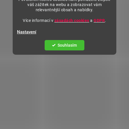
váš zážitek na webu a zobrazovat vám
relevantnější obsah a nabídky.
Více informací v
zásadách cookies
a
GDPR
.
Nastavení
Souhlasím