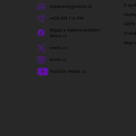
í
O spol
objednavky
@
wexta.cz
Obcho
+420 608 116 996
GDPR 
Regály a regálové systémy l
Prohlá
Wexta.cz
Moje 
wexta_cz
wexta.cz
YouTube | Wexta.cz