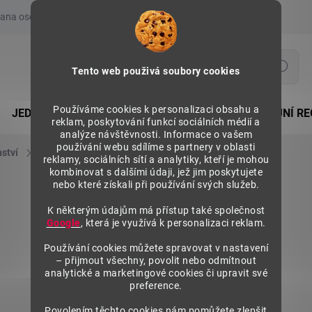
ana osobních údajů
Prohlášení o používání COOKIES
Moje obje
Hledat
Tento web použivá soubory cookies
Používáme cookies k personalizaci obsahu a
JEDNOSTRANNÉ REGÁLY
OBOUSTRANNÉ PRODEJNÍ RE
reklam, poskytování funkcí sociálních médií a
analýze návštěvnosti. Informace o vašem
používání webu sdílíme s partnery v oblasti
nství
Police regálů
Police korytová 625x500 mm
reklamy, sociálních sítí a analytiky, kteří je mohou
kombinovat s dalšími údaji, jež jim poskytujete
nebo které získali při používání svých služeb.
K některým údajům má přístup také společnost
Google
, která je využívá k personalizaci reklam.
Používání cookies můžete spravovat v nastavení
– přijmout všechny, povolit nebo odmítnout
analytické a marketingové cookies či upravit své
preference.
Povolením těchto cookies nám pomůžete zlepšit