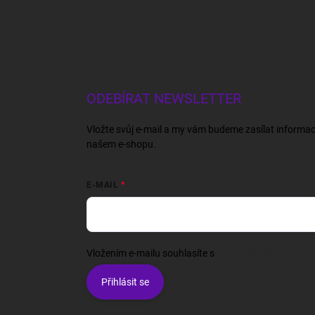
ODEBÍRAT NEWSLETTER
Vložte svůj e-mail a my vám budeme zasílat informa
našem e-shopu.
E-MAIL
Vložením e-mailu souhlasíte s
podmínkami ochrany o
Přihlásit se