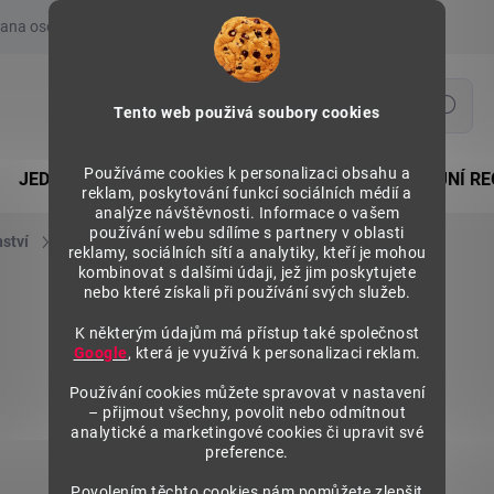
ana osobních údajů
Prohlášení o používání COOKIES
Moje obje
Hledat
Tento web použivá soubory cookies
Používáme cookies k personalizaci obsahu a
JEDNOSTRANNÉ REGÁLY
OBOUSTRANNÉ PRODEJNÍ RE
reklam, poskytování funkcí sociálních médií a
analýze návštěvnosti. Informace o vašem
používání webu sdílíme s partnery v oblasti
nství
Police regálů
Police drátěná RDE 1250x660 mm
reklamy, sociálních sítí a analytiky, kteří je mohou
kombinovat s dalšími údaji, jež jim poskytujete
nebo které získali při používání svých služeb.
K některým údajům má přístup také společnost
Google
, která je využívá k personalizaci reklam.
Používání cookies můžete spravovat v nastavení
– přijmout všechny, povolit nebo odmítnout
analytické a marketingové cookies či upravit své
preference.
Povolením těchto cookies nám pomůžete zlepšit