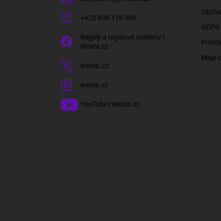
Obcho
+420 608 116 996
GDPR 
Regály a regálové systémy l
Prohlá
Wexta.cz
Moje 
wexta_cz
wexta.cz
YouTube | Wexta.cz