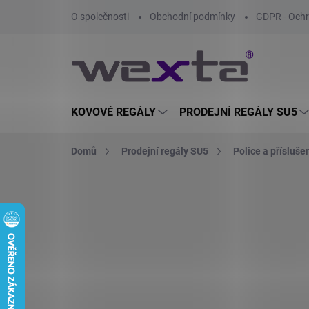
Přejít
O společnosti
Obchodní podmínky
GDPR - Ochr
na
obsah
KOVOVÉ REGÁLY
PRODEJNÍ REGÁLY SU5
Domů
Prodejní regály SU5
Police a přísluše