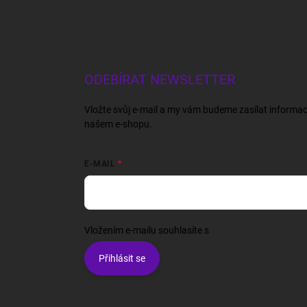
ODEBÍRAT NEWSLETTER
Vložte svůj e-mail a my vám budeme zasílat informa
našem e-shopu.
E-MAIL
Vložením e-mailu souhlasíte s
podmínkami ochrany o
Přihlásit se