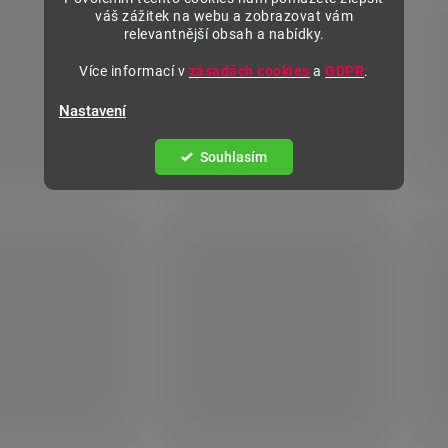
váš zážitek na webu a zobrazovat vám
relevantnější obsah a nabídky.
Více informací v
zásadách cookies
a
GDPR
.
Nastavení
Souhlasím