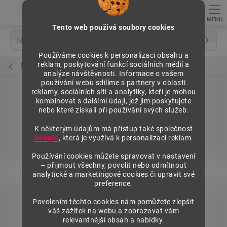
Přejít
na
obsah
Tento web použivá soubory cookies
Hledat
Používáme cookies k personalizaci obsahu a
reklam, poskytování funkcí sociálních médií a
Police regálů
analýze návštěvnosti. Informace o vašem
používání webu sdílíme s partnery v oblasti
reklamy, sociálních sítí a analytiky, kteří je mohou
kombinovat s dalšími údaji, jež jim poskytujete
nebo které získali při používání svých služeb.
K některým údajům má přístup také společnost
Google
, která je využívá k personalizaci reklam.
Používání cookies můžete spravovat v nastavení
– přijmout všechny, povolit nebo odmítnout
analytické a marketingové cookies či upravit své
preference.
Povolením těchto cookies nám pomůžete zlepšit
váš zážitek na webu a zobrazovat vám
relevantnější obsah a nabídky.