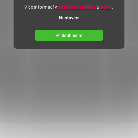
Více informací v
zásadách cookies
a
GDPR
.
Nastavení
Souhlasím