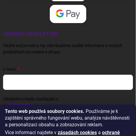
ODEBÍRAT NEWSLETTER
Vložte svůj e-mail a my vám budeme zasílat informace o nových
produktech na našem e-shopu.
E-MAIL
Vložením e-mailu souhlasíte s
podmínkami ochrany osobních údajů
Přihlásit se
Tento web používá soubory cookies.
Používáme je k
zajištění správného fungování webu, analýze návštěvnosti
a personalizaci obsahu a zobrazování reklam.
Více informací najdete v
zásadách cookies
a
ochraně