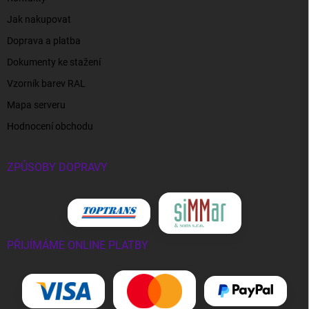
Jak nakupovat
Doprava a platba
Dokumenty ke stažení
Vzorník barev RAL
Mapa serveru
Hodnocení obchodu
ZPŮSOBY DOPRAVY
PŘIJÍMÁME ONLINE PLATBY