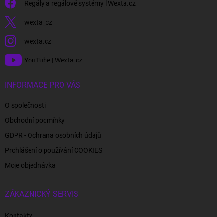
Regály a regálové systémy l Wexta.cz
wexta_cz
wexta.cz
YouTube | Wexta.cz
INFORMACE PRO VÁS
O společnosti
Obchodní podmínky
GDPR - Ochrana osobních údajů
Prohlášení o používání COOKIES
Moje objednávka
ZÁKAZNICKÝ SERVIS
Kontakty