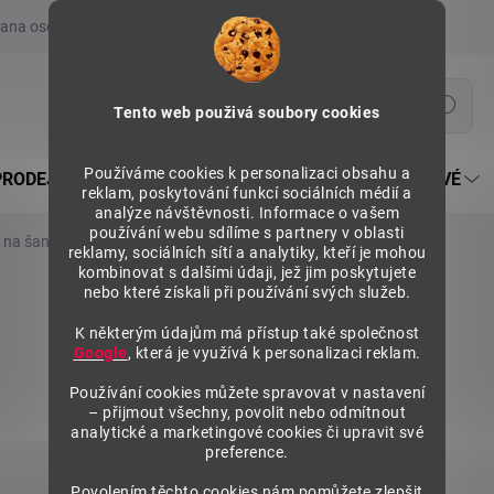
ana osobních údajů
Prohlášení o používání COOKIES
Moje obje
Hledat
Tento web použivá soubory cookies
Používáme cookies k personalizaci obsahu a
PRODEJNÍ REGÁLY SU5
PULTY PRODEJNÍ SEKTOROVÉ
reklam, poskytování funkcí sociálních médií a
analýze návštěvnosti. Informace o vašem
používání webu sdílíme s partnery v oblasti
 na šanony, 5 pater - šedý
reklamy, sociálních sítí a analytiky, kteří je mohou
kombinovat s dalšími údaji, jež jim poskytujete
nebo které získali při používání svých služeb.
K některým údajům má přístup také společnost
Google
, která je využívá k personalizaci reklam.
Používání cookies můžete spravovat v nastavení
– přijmout všechny, povolit nebo odmítnout
analytické a marketingové cookies či upravit své
preference.
Povolením těchto cookies nám pomůžete zlepšit