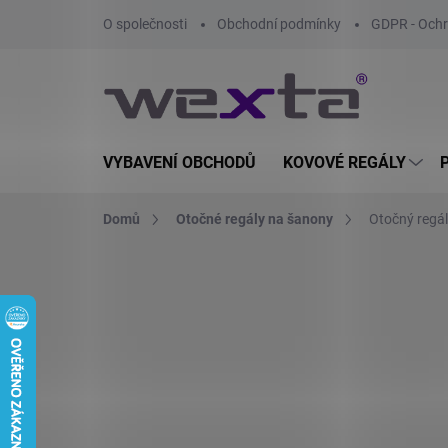
Přejít
O společnosti
Obchodní podmínky
GDPR - Ochr
na
obsah
VYBAVENÍ OBCHODŮ
KOVOVÉ REGÁLY
Domů
Otočné regály na šanony
Otočný regál