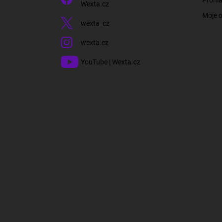
Wexta.cz
Moje 
wexta_cz
wexta.cz
YouTube | Wexta.cz