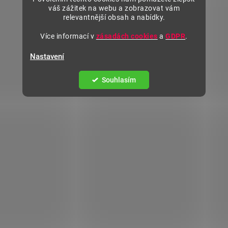
váš zážitek na webu a zobrazovat vám
relevantnější obsah a nabídky.
Více informací v
zásadách cookies
a
GDPR
.
Nastavení
Souhlasím