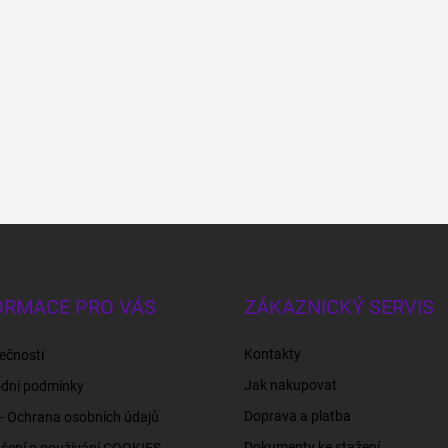
ORMACE PRO VÁS
ZÁKAZNICKÝ SERVIS
Kontakty
ečnosti
Jak nakupovat
dní podmínky
Doprava a platba
- Ochrana osobních údajů
Dokumenty ke stažení
šení o používání COOKIES