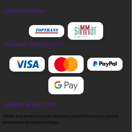
ZPŮSOBY DOPRAVY
PŘIJÍMÁME ONLINE PLATBY
ODEBÍRAT NEWSLETTER
Vložte svůj e-mail a my vám budeme zasílat informace o nových
produktech na našem e-shopu.