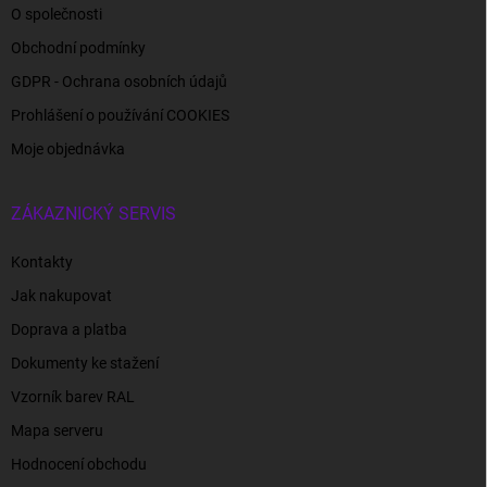
O společnosti
Obchodní podmínky
GDPR - Ochrana osobních údajů
Prohlášení o používání COOKIES
Moje objednávka
ZÁKAZNICKÝ SERVIS
Kontakty
Jak nakupovat
Doprava a platba
Dokumenty ke stažení
Vzorník barev RAL
Mapa serveru
Hodnocení obchodu