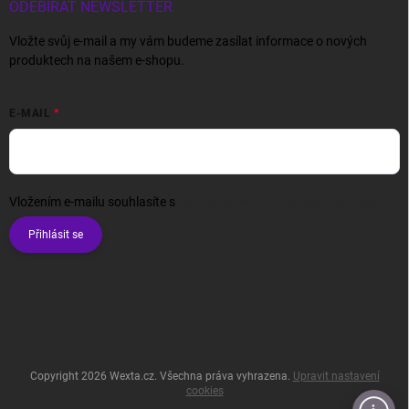
ODEBÍRAT NEWSLETTER
Vložte svůj e-mail a my vám budeme zasílat informace o nových
produktech na našem e-shopu.
E-MAIL
Vložením e-mailu souhlasíte s
podmínkami ochrany osobních údajů
Přihlásit se
Copyright 2026
Wexta.cz
. Všechna práva vyhrazena.
Upravit nastavení
cookies