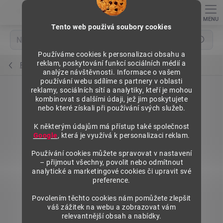
Přejít
na
obsah
Tento web použivá soubory cookies
Hledat
Používáme cookies k personalizaci obsahu a
reklam, poskytování funkcí sociálních médií a
Rámy regálů
analýze návštěvnosti. Informace o vašem
používání webu sdílíme s partnery v oblasti
reklamy, sociálních sítí a analytiky, kteří je mohou
kombinovat s dalšími údaji, jež jim poskytujete
nebo které získali při používání svých služeb.
K některým údajům má přístup také společnost
Google
, která je využívá k personalizaci reklam.
Používání cookies můžete spravovat v nastavení
– přijmout všechny, povolit nebo odmítnout
analytické a marketingové cookies či upravit své
preference.
Povolením těchto cookies nám pomůžete zlepšit
váš zážitek na webu a zobrazovat vám
relevantnější obsah a nabídky.