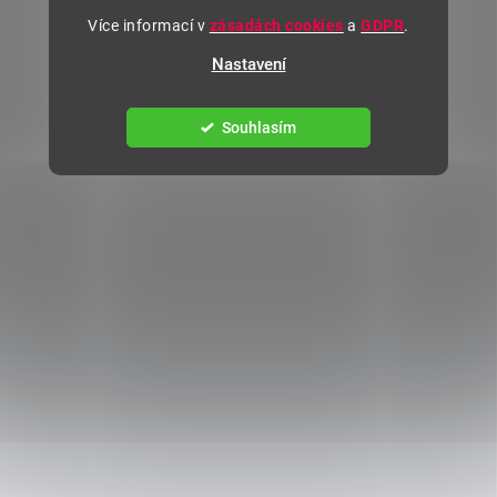
Více informací v
zásadách cookies
a
GDPR
.
Nastavení
Souhlasím