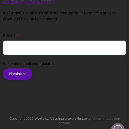
ODEBÍRAT NEWSLETTER
Vložte svůj e-mail a my vám budeme zasílat informace o nových
produktech na našem e-shopu.
E-MAIL
Vložením e-mailu souhlasíte s
podmínkami ochrany osobních údajů
Přihlásit se
Copyright 2026
Wexta.cz
. Všechna práva vyhrazena.
Upravit nastavení
cookies