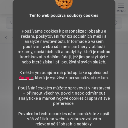
Přejít
na
obsah
Tento web použivá soubory cookies
Hledat
Používáme cookies k personalizaci obsahu a
reklam, poskytování funkcí sociálních médií a
Rámy regálů
analýze návštěvnosti. Informace o vašem
používání webu sdílíme s partnery v oblasti
reklamy, sociálních sítí a analytiky, kteří je mohou
kombinovat s dalšími údaji, jež jim poskytujete
nebo které získali při používání svých služeb.
K některým údajům má přístup také společnost
Google
, která je využívá k personalizaci reklam.
Používání cookies můžete spravovat v nastavení
– přijmout všechny, povolit nebo odmítnout
analytické a marketingové cookies či upravit své
preference.
Povolením těchto cookies nám pomůžete zlepšit
váš zážitek na webu a zobrazovat vám
relevantnější obsah a nabídky.