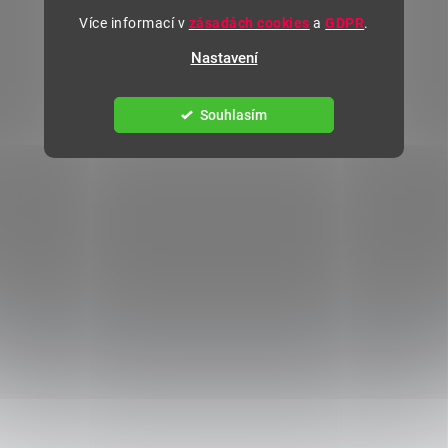
Více informací v
zásadách cookies
a
GDPR
.
Nastavení
Souhlasím