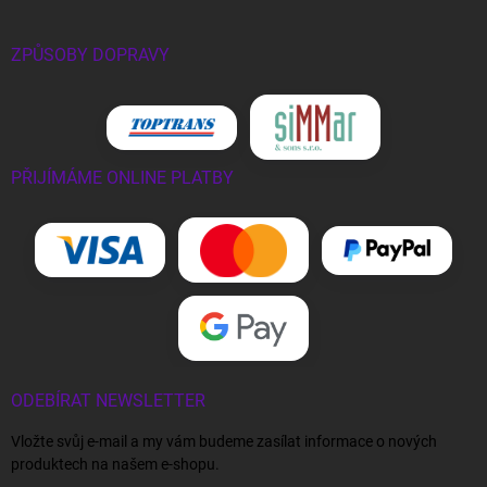
ZPŮSOBY DOPRAVY
PŘIJÍMÁME ONLINE PLATBY
ODEBÍRAT NEWSLETTER
Vložte svůj e-mail a my vám budeme zasílat informace o nových
produktech na našem e-shopu.