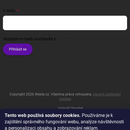
E-MAIL
Vložením e-mailu souhlasíte s
podmínkami ochrany osobních údajů
Přihlásit se
Copyright 2026
Wexta.cz
. Všechna práva vyhrazena.
Upravit nastavení
cookies
Vytvořil Shoptet
Tento web používá soubory cookies.
Používáme je k
zajištění správného fungování webu, analýze návštěvnosti
a personalizaci obsahu a zobrazování reklam.