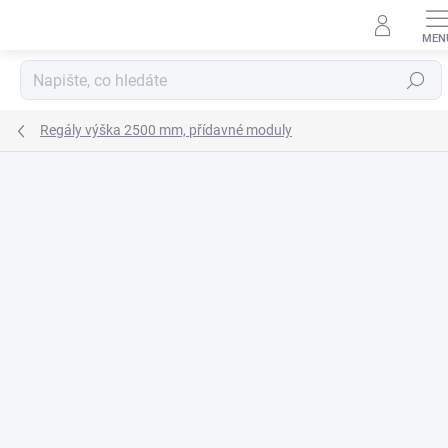
Přejít
na
obsah
Hledat
Regály výška 2500 mm, přídavné moduly