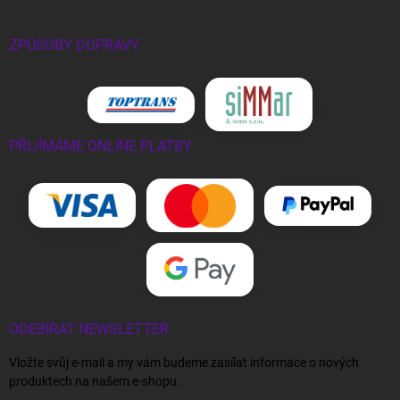
ZPŮSOBY DOPRAVY
PŘIJÍMÁME ONLINE PLATBY
ODEBÍRAT NEWSLETTER
Vložte svůj e-mail a my vám budeme zasílat informace o nových
produktech na našem e-shopu.