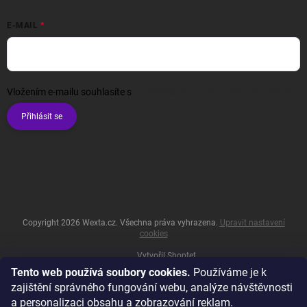
E-MAIL
Vložením e-mailu souhlasíte s
podmínkami ochrany osobních údajů
Přihlásit se
Copyright 2026
Wexta.cz
. Všechna práva vyhrazena.
Upravit nastavení
cookies
Vytvořil Shoptet
Tento web používá soubory cookies.
Používáme je k
zajištění správného fungování webu, analýze návštěvnosti
a personalizaci obsahu a zobrazování reklam.