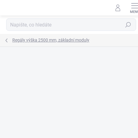
Přejít
na
obsah
Hledat
Regály výška 2500 mm, základní moduly