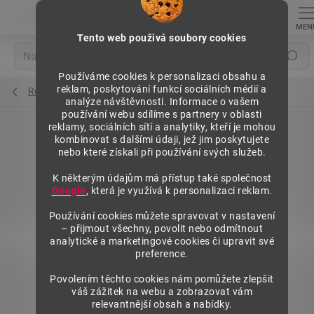
Přejít
na
obsah
Tento web použivá soubory cookies
Hledat
Používáme cookies k personalizaci obsahu a
reklam, poskytování funkcí sociálních médií a
Regály výška 2500 mm, přídavné moduly
analýze návštěvnosti. Informace o vašem
používání webu sdílíme s partnery v oblasti
reklamy, sociálních sítí a analytiky, kteří je mohou
kombinovat s dalšími údaji, jež jim poskytujete
nebo které získali při používání svých služeb.
K některým údajům má přístup také společnost
Google
, která je využívá k personalizaci reklam.
Používání cookies můžete spravovat v nastavení
– přijmout všechny, povolit nebo odmítnout
analytické a marketingové cookies či upravit své
preference.
Povolením těchto cookies nám pomůžete zlepšit
váš zážitek na webu a zobrazovat vám
relevantnější obsah a nabídky.