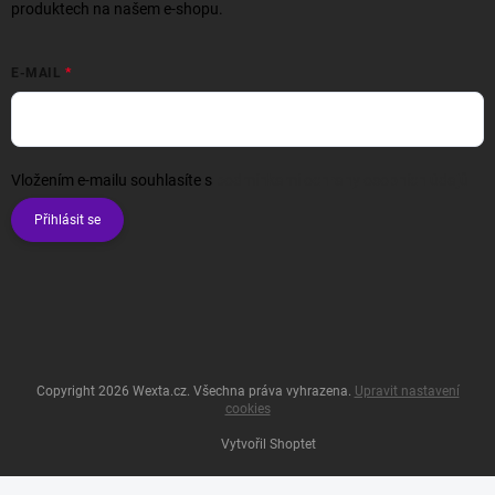
produktech na našem e-shopu.
E-MAIL
Vložením e-mailu souhlasíte s
podmínkami ochrany osobních údajů
Přihlásit se
Copyright 2026
Wexta.cz
. Všechna práva vyhrazena.
Upravit nastavení
cookies
Vytvořil Shoptet