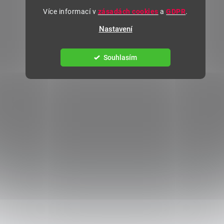
Více informací v
zásadách cookies
a
GDPR
.
Nastavení
Souhlasím