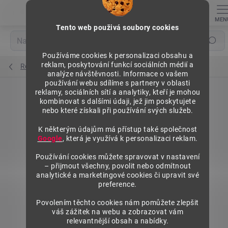
Přejít
na
obsah
Tento web použivá soubory cookies
Hledat
Používáme cookies k personalizaci obsahu a
reklam, poskytování funkcí sociálních médií a
Regály výška 2500 mm, přídavné moduly
analýze návštěvnosti. Informace o vašem
používání webu sdílíme s partnery v oblasti
reklamy, sociálních sítí a analytiky, kteří je mohou
kombinovat s dalšími údaji, jež jim poskytujete
nebo které získali při používání svých služeb.
K některým údajům má přístup také společnost
Google
, která je využívá k personalizaci reklam.
Používání cookies můžete spravovat v nastavení
– přijmout všechny, povolit nebo odmítnout
analytické a marketingové cookies či upravit své
preference.
Povolením těchto cookies nám pomůžete zlepšit
váš zážitek na webu a zobrazovat vám
relevantnější obsah a nabídky.