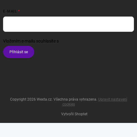
E-MAIL
Vložením e-mailu souhlasíte s
podmínkami ochrany osobních údajů
Přihlásit se
Copyright 2026
Wexta.cz
. Všechna práva vyhrazena.
Upravit nastavení
cookies
Vytvořil Shoptet