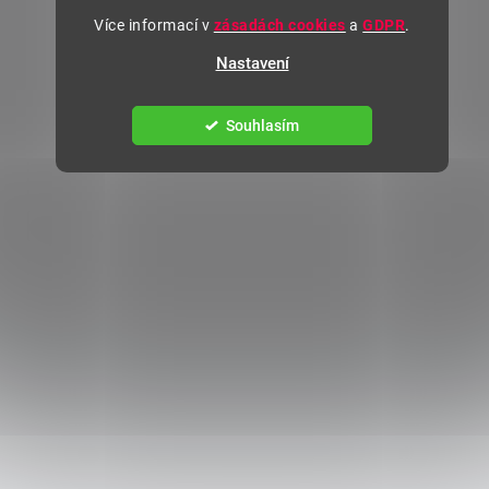
Více informací v
zásadách cookies
a
GDPR
.
Nastavení
Souhlasím