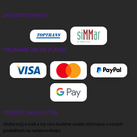
ZPŮSOBY DOPRAVY
PŘIJÍMÁME ONLINE PLATBY
ODEBÍRAT NEWSLETTER
Vložte svůj e-mail a my vám budeme zasílat informace o nových
produktech na našem e-shopu.