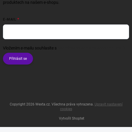
produktech na našem e-shopu.
E-MAIL
Vložením e-mailu souhlasíte s
podmínkami ochrany osobních údajů
Přihlásit se
Copyright 2026
Wexta.cz
. Všechna práva vyhrazena.
Upravit nastavení
cookies
Vytvořil Shoptet