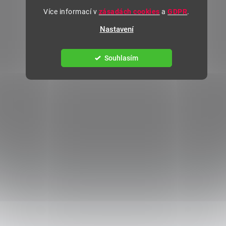
Více informací v
zásadách cookies
a
GDPR
.
Nastavení
Souhlasím