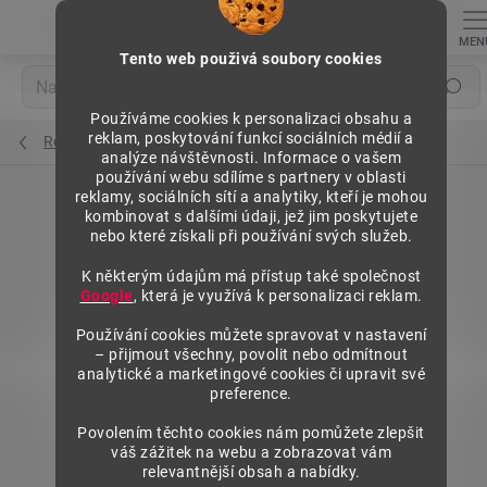
Přejít
na
obsah
Tento web použivá soubory cookies
Hledat
Používáme cookies k personalizaci obsahu a
reklam, poskytování funkcí sociálních médií a
Regály výška 2500 mm, přídavné moduly
analýze návštěvnosti. Informace o vašem
používání webu sdílíme s partnery v oblasti
reklamy, sociálních sítí a analytiky, kteří je mohou
kombinovat s dalšími údaji, jež jim poskytujete
nebo které získali při používání svých služeb.
K některým údajům má přístup také společnost
Google
, která je využívá k personalizaci reklam.
Používání cookies můžete spravovat v nastavení
– přijmout všechny, povolit nebo odmítnout
analytické a marketingové cookies či upravit své
preference.
Povolením těchto cookies nám pomůžete zlepšit
váš zážitek na webu a zobrazovat vám
relevantnější obsah a nabídky.