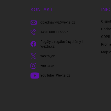
p
a
KONTAKT
INF
t
í
O spol
objednavky
@
wexta.cz
Obcho
+420 608 116 996
GDPR 
Regály a regálové systémy l
Prohlá
Wexta.cz
Moje 
wexta_cz
wexta.cz
YouTube | Wexta.cz