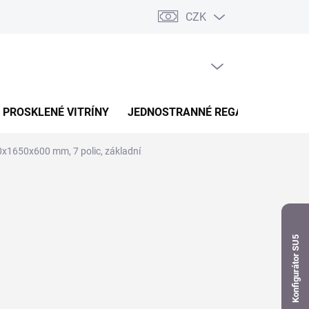
CZK
dnávka
PRÁZDNÝ KOŠÍK
NÁKUPNÍ
KOŠÍK
PROSKLENÉ VITRÍNY
JEDNOSTRANNÉ REGÁLY
OBOUS
0x1650x600 mm, 7 polic, základní
Konfigurátor SU5