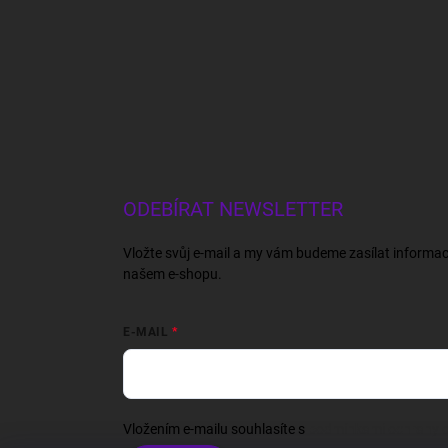
ODEBÍRAT NEWSLETTER
Vložte svůj e-mail a my vám budeme zasílat informa
našem e-shopu.
E-MAIL
Vložením e-mailu souhlasíte s
podmínkami ochrany o