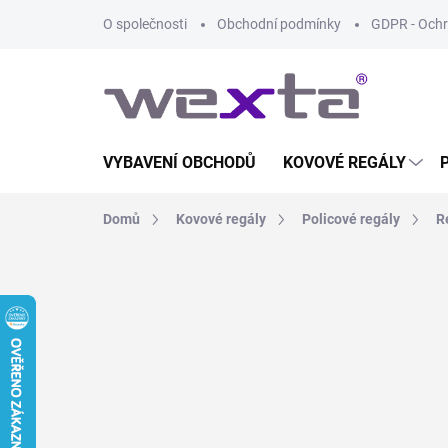
Přejít
O společnosti
Obchodní podmínky
GDPR - Ochr
na
obsah
VYBAVENÍ OBCHODŮ
KOVOVÉ REGÁLY
Domů
Kovové regály
Policové regály
R