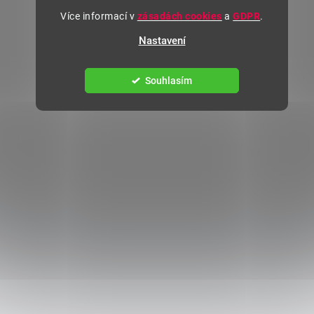
Více informací v
zásadách cookies
a
GDPR
.
Nastavení
Souhlasím