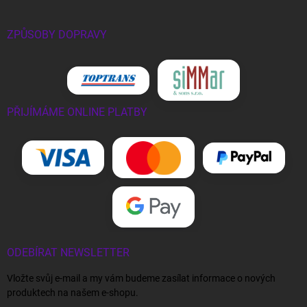
ZPŮSOBY DOPRAVY
PŘIJÍMÁME ONLINE PLATBY
ODEBÍRAT NEWSLETTER
Vložte svůj e-mail a my vám budeme zasílat informace o nových
produktech na našem e-shopu.