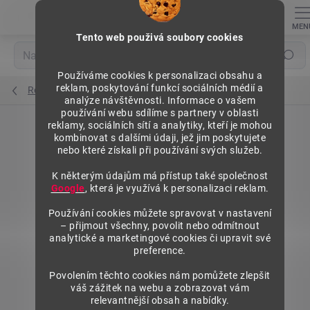
Přejít
na
obsah
Tento web použivá soubory cookies
Hledat
Používáme cookies k personalizaci obsahu a
reklam, poskytování funkcí sociálních médií a
Regály výška 2500 mm, základní moduly
analýze návštěvnosti. Informace o vašem
používání webu sdílíme s partnery v oblasti
reklamy, sociálních sítí a analytiky, kteří je mohou
kombinovat s dalšími údaji, jež jim poskytujete
nebo které získali při používání svých služeb.
K některým údajům má přístup také společnost
Google
, která je využívá k personalizaci reklam.
Používání cookies můžete spravovat v nastavení
– přijmout všechny, povolit nebo odmítnout
analytické a marketingové cookies či upravit své
preference.
Povolením těchto cookies nám pomůžete zlepšit
váš zážitek na webu a zobrazovat vám
relevantnější obsah a nabídky.