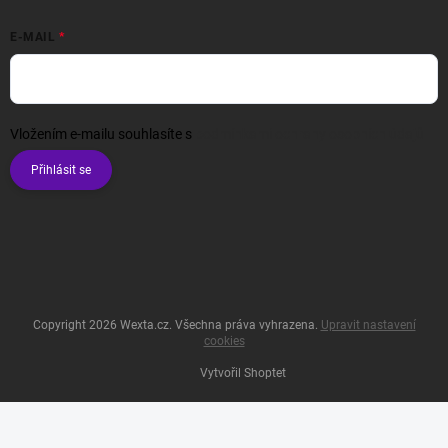
E-MAIL
Vložením e-mailu souhlasíte s
podmínkami ochrany osobních údajů
Přihlásit se
Copyright 2026
Wexta.cz
. Všechna práva vyhrazena.
Upravit nastavení
cookies
Vytvořil Shoptet