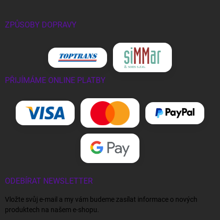
ZPŮSOBY DOPRAVY
PŘIJÍMÁME ONLINE PLATBY
ODEBÍRAT NEWSLETTER
Vložte svůj e-mail a my vám budeme zasílat informace o nových
produktech na našem e-shopu.