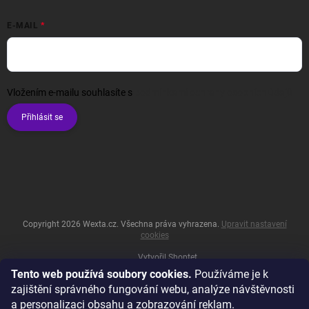
E-MAIL
Vložením e-mailu souhlasíte s
podmínkami ochrany osobních údajů
Přihlásit se
Copyright 2026
Wexta.cz
. Všechna práva vyhrazena.
Upravit nastavení
cookies
Vytvořil Shoptet
Tento web používá soubory cookies.
Používáme je k
zajištění správného fungování webu, analýze návštěvnosti
a personalizaci obsahu a zobrazování reklam.