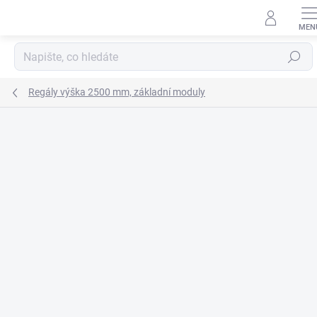
Přejít
na
obsah
Hledat
Regály výška 2500 mm, základní moduly