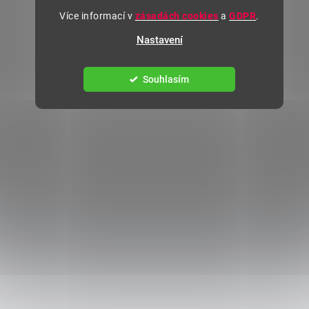
Více informací v
zásadách cookies
a
GDPR
.
Nastavení
Souhlasím