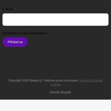
E-MAIL
Vložením e-mailu souhlasíte s
podmínkami ochrany osobních údajů
Přihlásit se
Copyright 2026
Wexta.cz
. Všechna práva vyhrazena.
Upravit nastavení
cookies
Vytvořil Shoptet