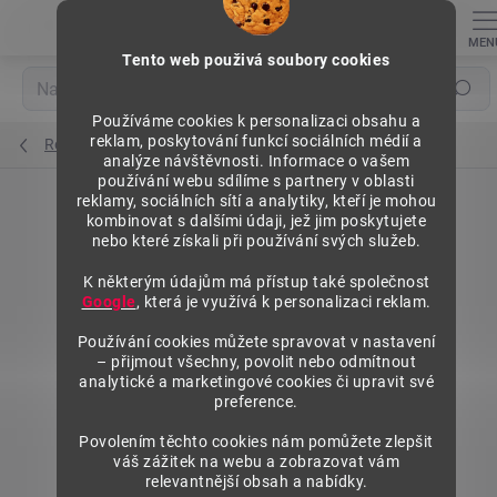
Přejít
na
obsah
Tento web použivá soubory cookies
Hledat
Používáme cookies k personalizaci obsahu a
reklam, poskytování funkcí sociálních médií a
Regály výška 2500 mm, základní moduly
analýze návštěvnosti. Informace o vašem
používání webu sdílíme s partnery v oblasti
reklamy, sociálních sítí a analytiky, kteří je mohou
kombinovat s dalšími údaji, jež jim poskytujete
nebo které získali při používání svých služeb.
K některým údajům má přístup také společnost
Google
, která je využívá k personalizaci reklam.
Používání cookies můžete spravovat v nastavení
– přijmout všechny, povolit nebo odmítnout
analytické a marketingové cookies či upravit své
preference.
Povolením těchto cookies nám pomůžete zlepšit
váš zážitek na webu a zobrazovat vám
relevantnější obsah a nabídky.