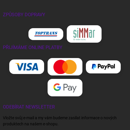
ZPŮSOBY DOPRAVY
PŘIJÍMÁME ONLINE PLATBY
ODEBÍRAT NEWSLETTER
Vložte svůj e-mail a my vám budeme zasílat informace o nových
produktech na našem e-shopu.