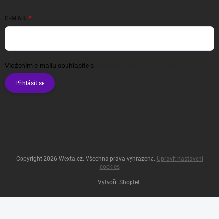
E-MAIL
Vložením e-mailu souhlasíte s
podmínkami ochrany osobních údajů
Přihlásit se
Copyright 2026
Wexta.cz
. Všechna práva vyhrazena.
Upravit nastavení
cookies
Vytvořil Shoptet