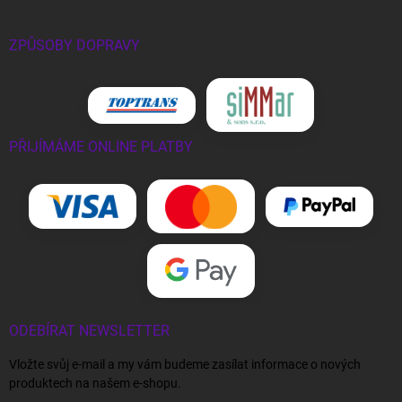
ZPŮSOBY DOPRAVY
PŘIJÍMÁME ONLINE PLATBY
ODEBÍRAT NEWSLETTER
Vložte svůj e-mail a my vám budeme zasílat informace o nových
produktech na našem e-shopu.