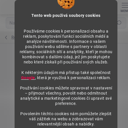
Přejít
na
obsah
Tento web použivá soubory cookies
Hledat
Používáme cookies k personalizaci obsahu a
reklam, poskytování funkcí sociálních médií a
Regály výška 2500 mm, přídavné moduly
analýze návštěvnosti. Informace o vašem
používání webu sdílíme s partnery v oblasti
reklamy, sociálních sítí a analytiky, kteří je mohou
kombinovat s dalšími údaji, jež jim poskytujete
nebo které získali při používání svých služeb.
K některým údajům má přístup také společnost
Google
, která je využívá k personalizaci reklam.
Používání cookies můžete spravovat v nastavení
– přijmout všechny, povolit nebo odmítnout
analytické a marketingové cookies či upravit své
preference.
Povolením těchto cookies nám pomůžete zlepšit
váš zážitek na webu a zobrazovat vám
relevantnější obsah a nabídky.