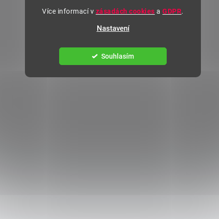
Více informací v
zásadách cookies
a
GDPR
.
Nastavení
Souhlasím