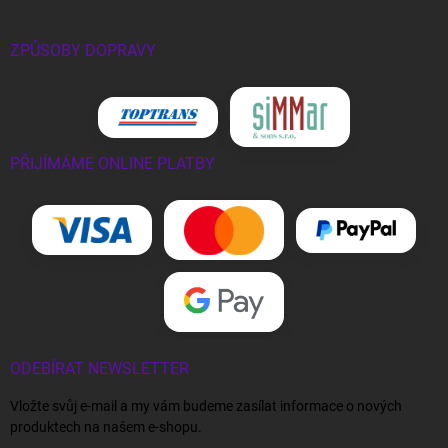
ZPŮSOBY DOPRAVY
PŘIJÍMÁME ONLINE PLATBY
ODEBÍRAT NEWSLETTER
Vložte svůj e-mail a my vám budeme zasílat informace o nových
produktech na našem e-shopu.