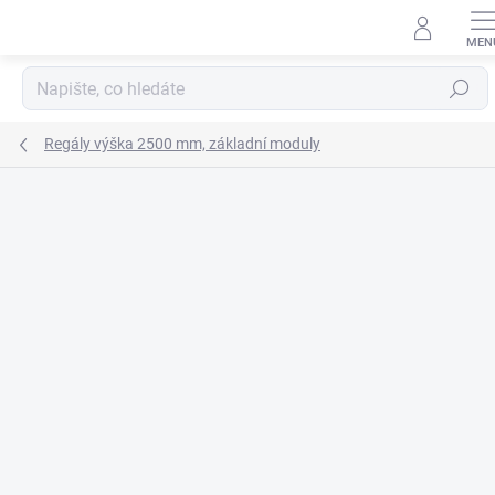
Přejít
na
obsah
Hledat
Regály výška 2500 mm, základní moduly