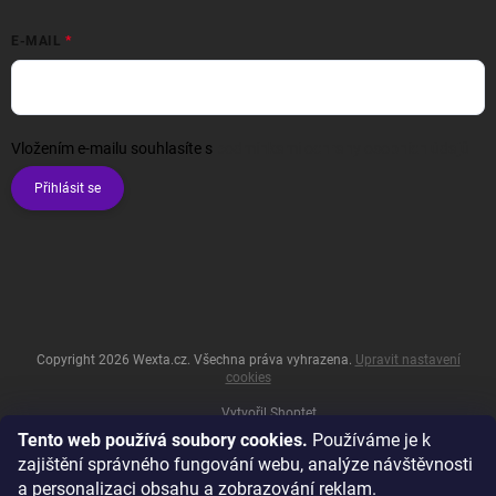
E-MAIL
Vložením e-mailu souhlasíte s
podmínkami ochrany osobních údajů
Přihlásit se
Copyright 2026
Wexta.cz
. Všechna práva vyhrazena.
Upravit nastavení
cookies
Vytvořil Shoptet
Tento web používá soubory cookies.
Používáme je k
zajištění správného fungování webu, analýze návštěvnosti
a personalizaci obsahu a zobrazování reklam.