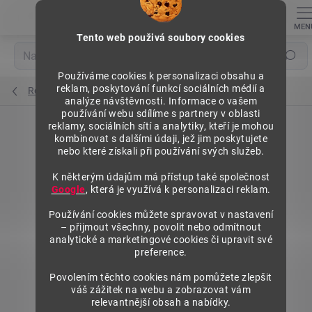
Přejít
na
obsah
Tento web použivá soubory cookies
Hledat
Používáme cookies k personalizaci obsahu a
reklam, poskytování funkcí sociálních médií a
Regály výška 1972 mm, přídavné moduly
analýze návštěvnosti. Informace o vašem
používání webu sdílíme s partnery v oblasti
reklamy, sociálních sítí a analytiky, kteří je mohou
kombinovat s dalšími údaji, jež jim poskytujete
nebo které získali při používání svých služeb.
K některým údajům má přístup také společnost
Google
, která je využívá k personalizaci reklam.
Používání cookies můžete spravovat v nastavení
– přijmout všechny, povolit nebo odmítnout
analytické a marketingové cookies či upravit své
preference.
Povolením těchto cookies nám pomůžete zlepšit
váš zážitek na webu a zobrazovat vám
relevantnější obsah a nabídky.