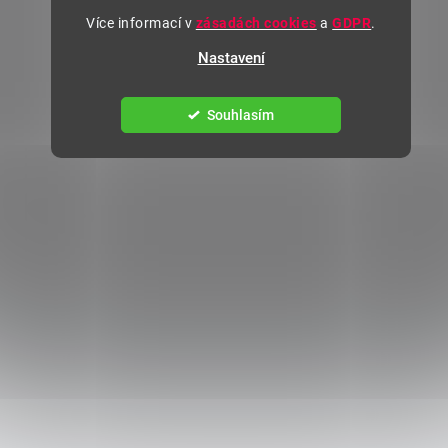
Více informací v
zásadách cookies
a
GDPR
.
Nastavení
Souhlasím