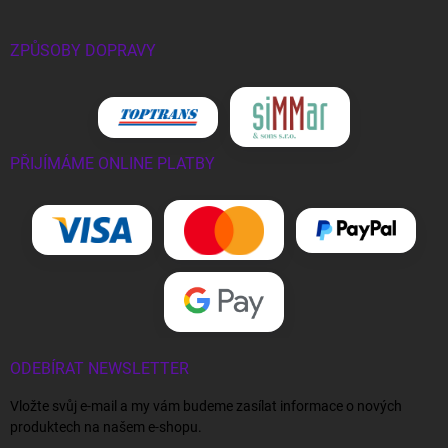
ZPŮSOBY DOPRAVY
PŘIJÍMÁME ONLINE PLATBY
ODEBÍRAT NEWSLETTER
Vložte svůj e-mail a my vám budeme zasílat informace o nových
produktech na našem e-shopu.