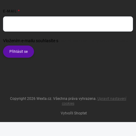
E-MAIL
Vložením e-mailu souhlasíte s
podmínkami ochrany osobních údajů
Přihlásit se
Copyright 2026
Wexta.cz
. Všechna práva vyhrazena.
Upravit nastavení
cookies
Vytvořil Shoptet