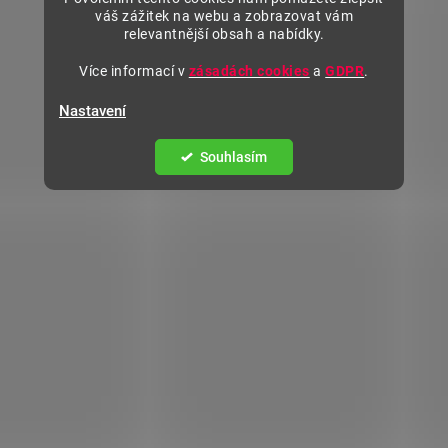
váš zážitek na webu a zobrazovat vám
relevantnější obsah a nabídky.
Více informací v
zásadách cookies
a
GDPR
.
Nastavení
Souhlasím