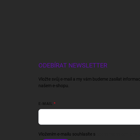
ODEBÍRAT NEWSLETTER
Vložte svůj e-mail a my vám budeme zasílat informa
našem e-shopu.
E-MAIL
Vložením e-mailu souhlasíte s
podmínkami ochrany o