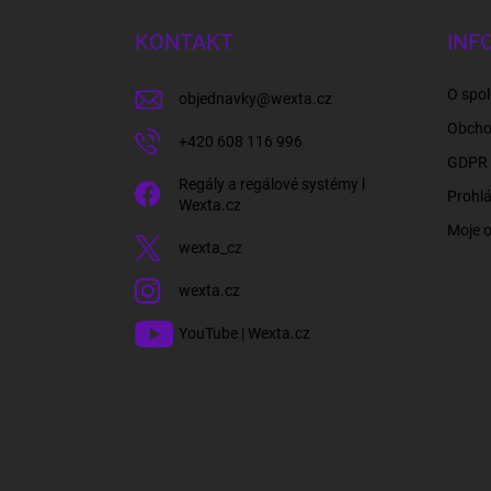
p
a
KONTAKT
INF
t
í
O spol
objednavky
@
wexta.cz
Obcho
+420 608 116 996
GDPR 
Regály a regálové systémy l
Prohlá
Wexta.cz
Moje 
wexta_cz
wexta.cz
YouTube | Wexta.cz