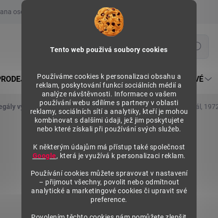
ana osobních údajů
Prohlášení o používání COOKIES
Moje obje
Hledat
Tento web použivá soubory cookies
Používáme cookies k personalizaci obsahu a
PRODEJNÍ REGÁLY SU5
PULTY PRODEJNÍ SEKTOROVÉ
reklam, poskytování funkcí sociálních médií a
analýze návštěvnosti. Informace o vašem
používání webu sdílíme s partnery v oblasti
egály výška 1972 mm, základní moduly
Kovový policový regál, 197
reklamy, sociálních sítí a analytiky, kteří je mohou
kombinovat s dalšími údaji, jež jim poskytujete
nebo které získali při používání svých služeb.
K některým údajům má přístup také společnost
Google
, která je využívá k personalizaci reklam.
Používání cookies můžete spravovat v nastavení
– přijmout všechny, povolit nebo odmítnout
analytické a marketingové cookies či upravit své
preference.
Povolením těchto cookies nám pomůžete zlepšit