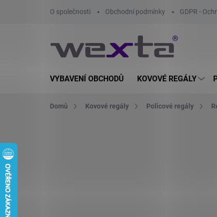
Přejít
O společnosti
Obchodní podmínky
GDPR - Ochr
na
obsah
VYBAVENÍ OBCHODŮ
KOVOVÉ REGÁLY
Domů
Kovové regály
Policové regály
R