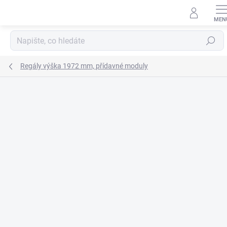
Přejít
na
obsah
Hledat
Regály výška 1972 mm, přídavné moduly