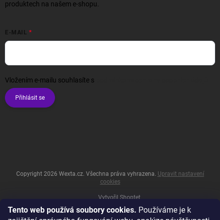
produktech na našem e-shopu.
E-MAIL
Vložením e-mailu souhlasíte s
podmínkami ochrany osobních údajů
Přihlásit se
Copyright 2026
Wexta.cz
. Všechna práva vyhrazena.
Upravit nastavení
cookies
Vytvořil Shoptet
Tento web používá soubory cookies.
Používáme je k