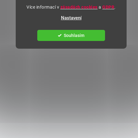
Více informací v
zásadách cookies
a
GDPR
.
Nastavení
Souhlasím