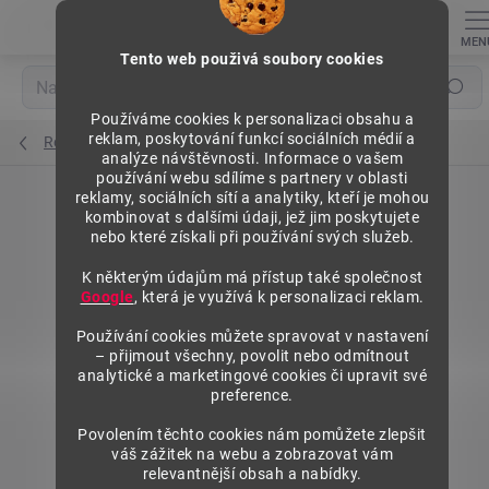
Přejít
na
obsah
Tento web použivá soubory cookies
Hledat
Používáme cookies k personalizaci obsahu a
reklam, poskytování funkcí sociálních médií a
Regály výška 1972 mm, přídavné moduly
analýze návštěvnosti. Informace o vašem
používání webu sdílíme s partnery v oblasti
reklamy, sociálních sítí a analytiky, kteří je mohou
kombinovat s dalšími údaji, jež jim poskytujete
nebo které získali při používání svých služeb.
K některým údajům má přístup také společnost
Google
, která je využívá k personalizaci reklam.
Používání cookies můžete spravovat v nastavení
– přijmout všechny, povolit nebo odmítnout
analytické a marketingové cookies či upravit své
preference.
Povolením těchto cookies nám pomůžete zlepšit
váš zážitek na webu a zobrazovat vám
relevantnější obsah a nabídky.