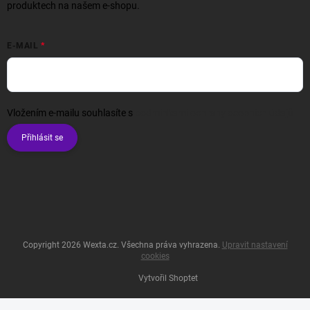
produktech na našem e-shopu.
E-MAIL
Vložením e-mailu souhlasíte s
podmínkami ochrany osobních údajů
Přihlásit se
Copyright 2026
Wexta.cz
. Všechna práva vyhrazena.
Upravit nastavení
cookies
Vytvořil Shoptet