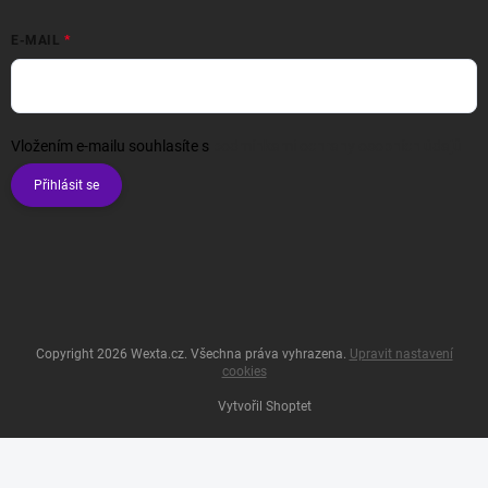
E-MAIL
Vložením e-mailu souhlasíte s
podmínkami ochrany osobních údajů
Přihlásit se
Copyright 2026
Wexta.cz
. Všechna práva vyhrazena.
Upravit nastavení
cookies
Vytvořil Shoptet