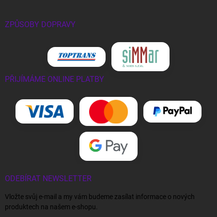
ZPŮSOBY DOPRAVY
PŘIJÍMÁME ONLINE PLATBY
ODEBÍRAT NEWSLETTER
Vložte svůj e-mail a my vám budeme zasílat informace o nových
produktech na našem e-shopu.