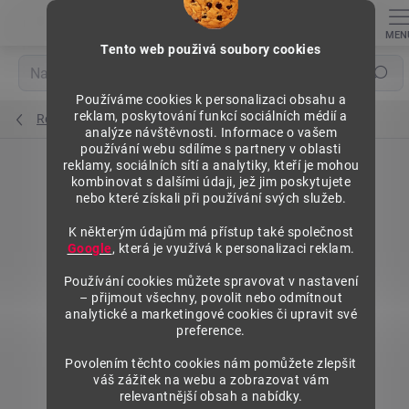
Přejít
na
obsah
Tento web použivá soubory cookies
Hledat
Používáme cookies k personalizaci obsahu a
reklam, poskytování funkcí sociálních médií a
Regály výška 1972 mm, přídavné moduly
analýze návštěvnosti. Informace o vašem
používání webu sdílíme s partnery v oblasti
reklamy, sociálních sítí a analytiky, kteří je mohou
kombinovat s dalšími údaji, jež jim poskytujete
nebo které získali při používání svých služeb.
K některým údajům má přístup také společnost
Google
, která je využívá k personalizaci reklam.
Používání cookies můžete spravovat v nastavení
– přijmout všechny, povolit nebo odmítnout
analytické a marketingové cookies či upravit své
preference.
Povolením těchto cookies nám pomůžete zlepšit
váš zážitek na webu a zobrazovat vám
relevantnější obsah a nabídky.