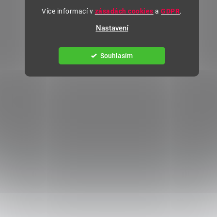
Více informací v
zásadách cookies
a
GDPR
.
Nastavení
Souhlasím