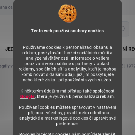
ana osobních údajů
Prohlášení o používání COOKIES
Moje obje
Hledat
Tento web použivá soubory cookies
Používáme cookies k personalizaci obsahu a
JEDNOSTRANNÉ REGÁLY
OBOUSTRANNÉ PRODEJNÍ RE
reklam, poskytování funkcí sociálních médií a
analýze návštěvnosti. Informace o vašem
používání webu sdílíme s partnery v oblasti
egály výška 1972 mm, základní moduly
Kovový policový regál, 197
reklamy, sociálních sítí a analytiky, kteří je mohou
kombinovat s dalšími údaji, jež jim poskytujete
nebo které získali při používání svých služeb.
K některým údajům má přístup také společnost
Google
, která je využívá k personalizaci reklam.
Používání cookies můžete spravovat v nastavení
– přijmout všechny, povolit nebo odmítnout
analytické a marketingové cookies či upravit své
preference.
Povolením těchto cookies nám pomůžete zlepšit