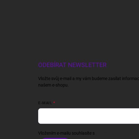
ODEBÍRAT NEWSLETTER
Vložte svůj e-mail a my vám budeme zasílat informa
našem e-shopu.
E-MAIL
Vložením e-mailu souhlasíte s
podmínkami ochrany o