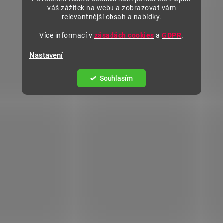
váš zážitek na webu a zobrazovat vám
relevantnější obsah a nabídky.
Více informací v
zásadách cookies
a
GDPR
.
Nastavení
Souhlasím