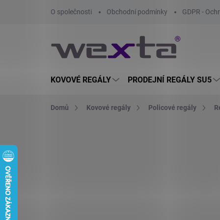
Přejít
O společnosti
Obchodní podmínky
GDPR - Ochr
na
obsah
KOVOVÉ REGÁLY
PRODEJNÍ REGÁLY SU5
Domů
Kovové regály
Policové regály
R