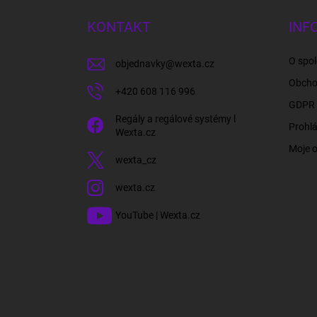
p
a
KONTAKT
INF
t
í
O spol
objednavky
@
wexta.cz
Obcho
+420 608 116 996
GDPR 
Regály a regálové systémy l
Prohlá
Wexta.cz
Moje 
wexta_cz
wexta.cz
YouTube | Wexta.cz