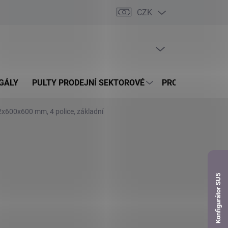
CZK
dnávka
PRÁZDNÝ KOŠÍK
NÁKUPNÍ
KOŠÍK
GÁLY
PULTY PRODEJNÍ SEKTOROVÉ
PROSKLENÉ VITR
2x600x600 mm, 4 police, základní
Konfigurátor SU5