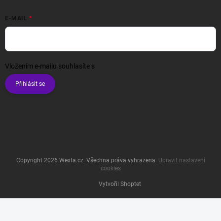
E-MAIL
Vložením e-mailu souhlasíte s
podmínkami ochrany osobních údajů
Přihlásit se
Copyright 2026
Wexta.cz
. Všechna práva vyhrazena.
Upravit nastavení
cookies
Vytvořil Shoptet