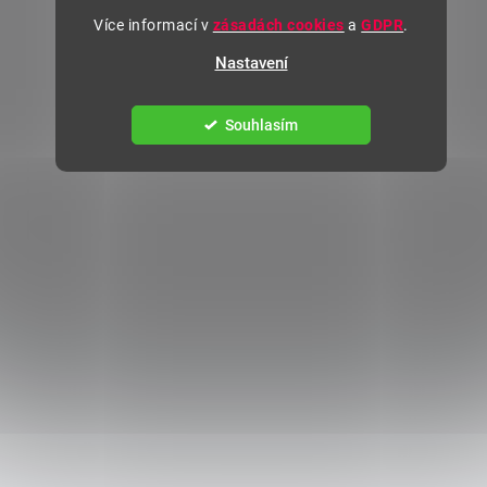
Více informací v
zásadách cookies
a
GDPR
.
Nastavení
Souhlasím