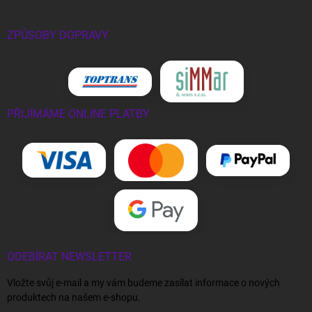
ZPŮSOBY DOPRAVY
PŘIJÍMÁME ONLINE PLATBY
ODEBÍRAT NEWSLETTER
Vložte svůj e-mail a my vám budeme zasílat informace o nových
produktech na našem e-shopu.