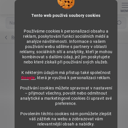
Přejít
na
obsah
Tento web použivá soubory cookies
Hledat
Používáme cookies k personalizaci obsahu a
reklam, poskytování funkcí sociálních médií a
Regály výška 1972 mm, přídavné moduly
analýze návštěvnosti. Informace o vašem
používání webu sdílíme s partnery v oblasti
reklamy, sociálních sítí a analytiky, kteří je mohou
kombinovat s dalšími údaji, jež jim poskytujete
nebo které získali při používání svých služeb.
K některým údajům má přístup také společnost
Google
, která je využívá k personalizaci reklam.
Používání cookies můžete spravovat v nastavení
– přijmout všechny, povolit nebo odmítnout
analytické a marketingové cookies či upravit své
preference.
Povolením těchto cookies nám pomůžete zlepšit
váš zážitek na webu a zobrazovat vám
relevantnější obsah a nabídky.