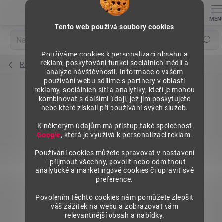
Přejít
na
obsah
Tento web použivá soubory cookies
Hledat
Používáme cookies k personalizaci obsahu a
reklam, poskytování funkcí sociálních médií a
Regály výška 1972 mm, základní moduly
analýze návštěvnosti. Informace o vašem
používání webu sdílíme s partnery v oblasti
reklamy, sociálních sítí a analytiky, kteří je mohou
kombinovat s dalšími údaji, jež jim poskytujete
nebo které získali při používání svých služeb.
K některým údajům má přístup také společnost
Google
, která je využívá k personalizaci reklam.
Používání cookies můžete spravovat v nastavení
– přijmout všechny, povolit nebo odmítnout
analytické a marketingové cookies či upravit své
preference.
Povolením těchto cookies nám pomůžete zlepšit
váš zážitek na webu a zobrazovat vám
relevantnější obsah a nabídky.