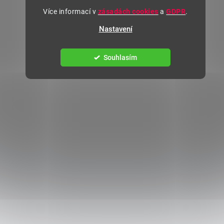
Více informací v
zásadách cookies
a
GDPR
.
Nastavení
Souhlasím