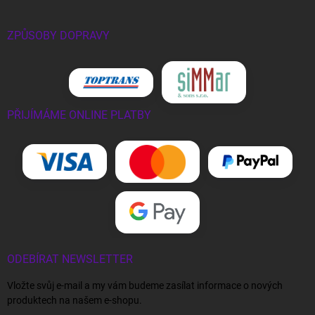
ZPŮSOBY DOPRAVY
PŘIJÍMÁME ONLINE PLATBY
ODEBÍRAT NEWSLETTER
Vložte svůj e-mail a my vám budeme zasílat informace o nových
produktech na našem e-shopu.