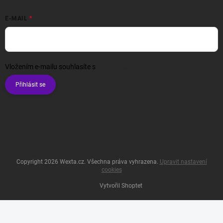
E-MAIL
Vložením e-mailu souhlasíte s
podmínkami ochrany osobních údajů
Přihlásit se
Copyright 2026
Wexta.cz
. Všechna práva vyhrazena.
Upravit nastavení
cookies
Vytvořil Shoptet