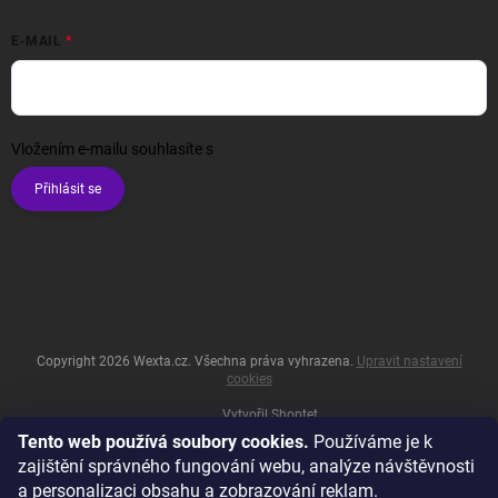
E-MAIL
Vložením e-mailu souhlasíte s
podmínkami ochrany osobních údajů
Přihlásit se
Copyright 2026
Wexta.cz
. Všechna práva vyhrazena.
Upravit nastavení
cookies
Vytvořil Shoptet
Tento web používá soubory cookies.
Používáme je k
zajištění správného fungování webu, analýze návštěvnosti
a personalizaci obsahu a zobrazování reklam.