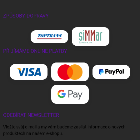
ZPŮSOBY DOPRAVY
PŘIJÍMÁME ONLINE PLATBY
ODEBÍRAT NEWSLETTER
Vložte svůj e-mail a my vám budeme zasílat informace o nových
produktech na našem e-shopu.