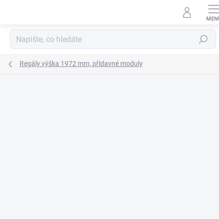
Přejít
na
obsah
Hledat
Regály výška 1972 mm, přídavné moduly