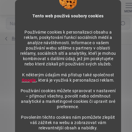
Přejít
na
obsah
Tento web použivá soubory cookies
Hledat
Používáme cookies k personalizaci obsahu a
reklam, poskytování funkcí sociálních médií a
Regály výška 1972 mm, přídavné moduly
analýze návštěvnosti. Informace o vašem
používání webu sdílíme s partnery v oblasti
reklamy, sociálních sítí a analytiky, kteří je mohou
kombinovat s dalšími údaji, jež jim poskytujete
nebo které získali při používání svých služeb.
K některým údajům má přístup také společnost
Google
, která je využívá k personalizaci reklam.
Používání cookies můžete spravovat v nastavení
– přijmout všechny, povolit nebo odmítnout
analytické a marketingové cookies či upravit své
preference.
Povolením těchto cookies nám pomůžete zlepšit
váš zážitek na webu a zobrazovat vám
relevantnější obsah a nabídky.