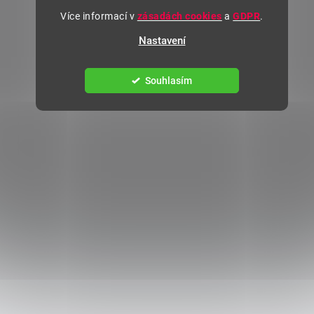
Více informací v
zásadách cookies
a
GDPR
.
Nastavení
Souhlasím