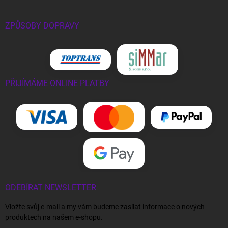
ZPŮSOBY DOPRAVY
PŘIJÍMÁME ONLINE PLATBY
ODEBÍRAT NEWSLETTER
Vložte svůj e-mail a my vám budeme zasílat informace o nových
produktech na našem e-shopu.