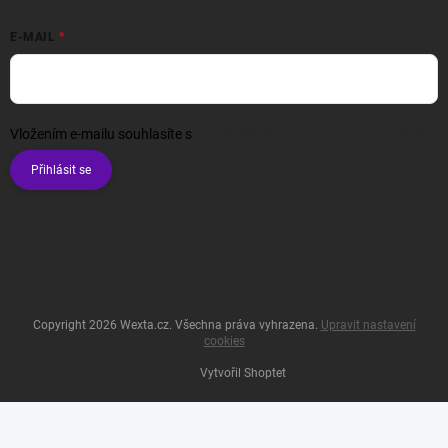
E-MAIL
Vložením e-mailu souhlasíte s
podmínkami ochrany osobních údajů
Přihlásit se
Copyright 2026
Wexta.cz
. Všechna práva vyhrazena.
Upravit nastavení
cookies
Vytvořil Shoptet