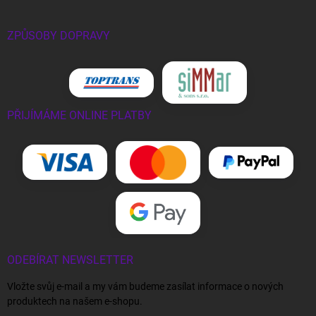
ZPŮSOBY DOPRAVY
PŘIJÍMÁME ONLINE PLATBY
ODEBÍRAT NEWSLETTER
Vložte svůj e-mail a my vám budeme zasílat informace o nových
produktech na našem e-shopu.