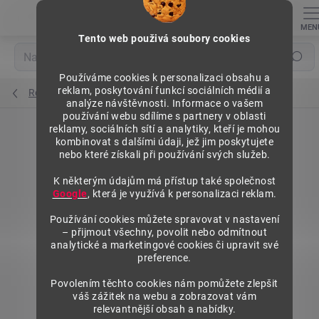
Přejít
na
obsah
Tento web použivá soubory cookies
Hledat
Používáme cookies k personalizaci obsahu a
reklam, poskytování funkcí sociálních médií a
Regály výška 1972 mm, základní moduly
analýze návštěvnosti. Informace o vašem
používání webu sdílíme s partnery v oblasti
reklamy, sociálních sítí a analytiky, kteří je mohou
kombinovat s dalšími údaji, jež jim poskytujete
nebo které získali při používání svých služeb.
K některým údajům má přístup také společnost
Google
, která je využívá k personalizaci reklam.
Používání cookies můžete spravovat v nastavení
– přijmout všechny, povolit nebo odmítnout
analytické a marketingové cookies či upravit své
preference.
Povolením těchto cookies nám pomůžete zlepšit
váš zážitek na webu a zobrazovat vám
relevantnější obsah a nabídky.