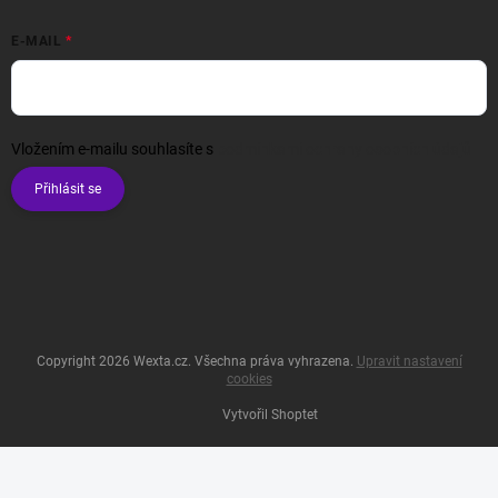
E-MAIL
Vložením e-mailu souhlasíte s
podmínkami ochrany osobních údajů
Přihlásit se
Copyright 2026
Wexta.cz
. Všechna práva vyhrazena.
Upravit nastavení
cookies
Vytvořil Shoptet