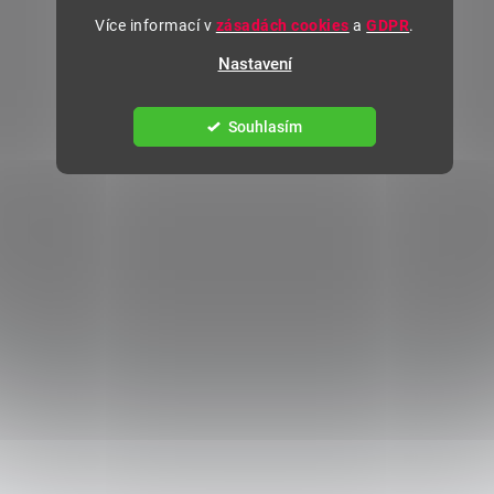
Více informací v
zásadách cookies
a
GDPR
.
Nastavení
Souhlasím