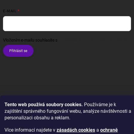
E-MAIL
Vložením e-mailu souhlasíte s
podmínkami ochrany osobních údajů
Přihlásit se
Copyright 2026
Wexta.cz
. Všechna práva vyhrazena.
Upravit nastavení
cookies
Tento web používá soubory cookies.
Používáme je k
zajištění správného fungování webu, analýze návštěvnosti a
Vytvořil Shoptet
personalizaci obsahu a reklam.
Více informací najdete v
zásadách cookies
a
ochraně