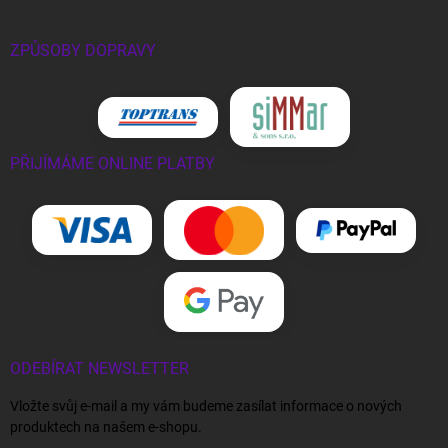
ZPŮSOBY DOPRAVY
PŘIJÍMÁME ONLINE PLATBY
ODEBÍRAT NEWSLETTER
Vložte svůj e-mail a my vám budeme zasílat informace o nových
produktech na našem e-shopu.