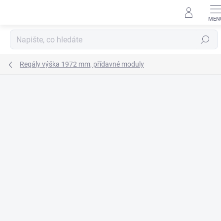
Přejít
na
obsah
Hledat
Regály výška 1972 mm, přídavné moduly