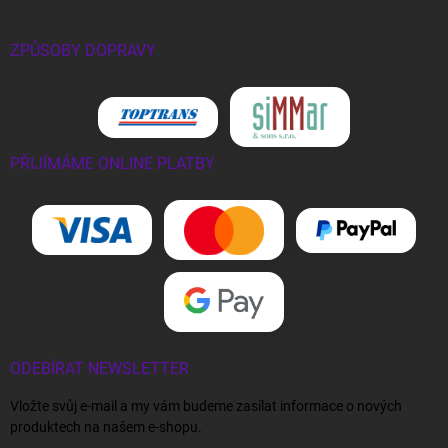
ZPŮSOBY DOPRAVY
PŘIJÍMÁME ONLINE PLATBY
ODEBÍRAT NEWSLETTER
Vložte svůj e-mail a my vám budeme zasílat informace o nových
produktech na našem e-shopu.