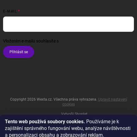
E-MAIL
Vložením e-mailu souhlasíte s
podmínkami ochrany osobních údajů
Přihlásit se
Copyright 2026
Wexta.cz
. Všechna práva vyhrazena.
Upravit nastavení
cookies
Vytvořil Shoptet
Tento web používá soubory cookies.
Používáme je k
zajištění správného fungování webu, analýze návštěvnosti
a personalizaci obsahu a zobrazování reklam.