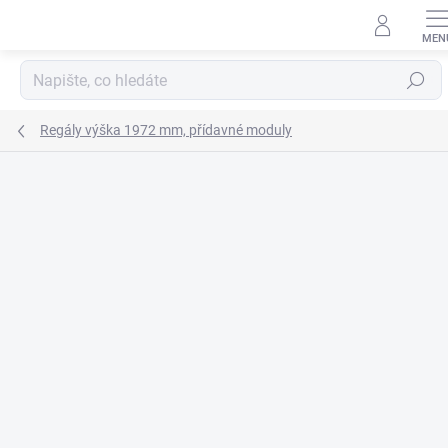
Přejít
na
obsah
Hledat
Regály výška 1972 mm, přídavné moduly