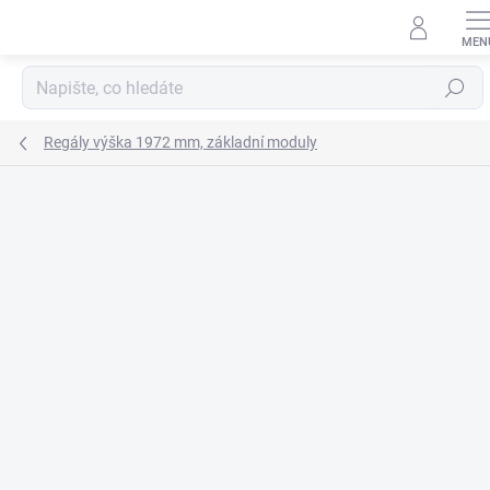
Přejít
na
obsah
Hledat
Regály výška 1972 mm, základní moduly