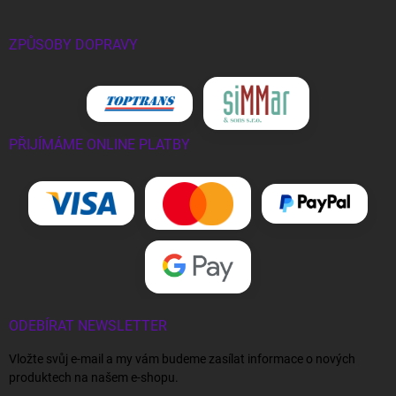
ZPŮSOBY DOPRAVY
PŘIJÍMÁME ONLINE PLATBY
ODEBÍRAT NEWSLETTER
Vložte svůj e-mail a my vám budeme zasílat informace o nových
produktech na našem e-shopu.