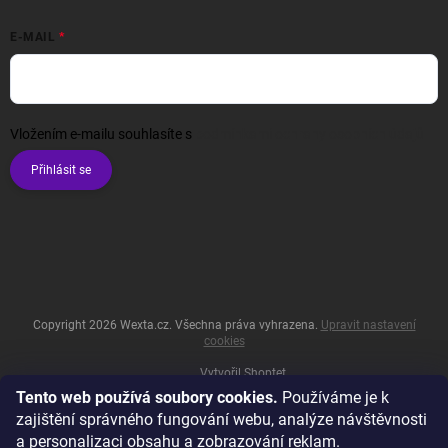
E-MAIL
Vložením e-mailu souhlasíte s
podmínkami ochrany osobních údajů
Přihlásit se
Copyright 2026
Wexta.cz
. Všechna práva vyhrazena.
Upravit nastavení
cookies
Vytvořil Shoptet
Tento web používá soubory cookies.
Používáme je k
zajištění správného fungování webu, analýze návštěvnosti
a personalizaci obsahu a zobrazování reklam.