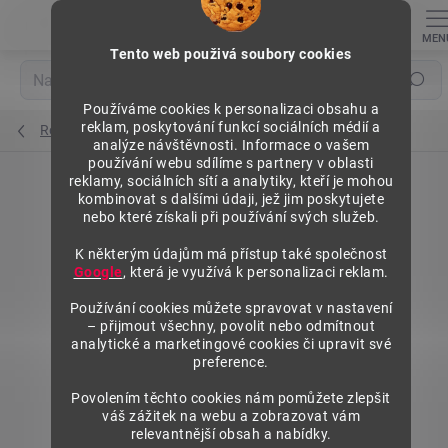
Přejít
na
obsah
Tento web použivá soubory cookies
Hledat
Používáme cookies k personalizaci obsahu a
reklam, poskytování funkcí sociálních médií a
Regály výška 1972 mm, přídavné moduly
analýze návštěvnosti. Informace o vašem
používání webu sdílíme s partnery v oblasti
reklamy, sociálních sítí a analytiky, kteří je mohou
kombinovat s dalšími údaji, jež jim poskytujete
nebo které získali při používání svých služeb.
K některým údajům má přístup také společnost
Google
, která je využívá k personalizaci reklam.
Používání cookies můžete spravovat v nastavení
– přijmout všechny, povolit nebo odmítnout
analytické a marketingové cookies či upravit své
preference.
Povolením těchto cookies nám pomůžete zlepšit
váš zážitek na webu a zobrazovat vám
relevantnější obsah a nabídky.