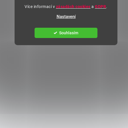
Více informací v
zásadách cookies
a
GDPR
.
Nastavení
Souhlasím