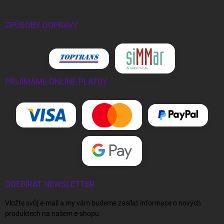
ZPŮSOBY DOPRAVY
PŘIJÍMÁME ONLINE PLATBY
ODEBÍRAT NEWSLETTER
Vložte svůj e-mail a my vám budeme zasílat informace o nových
produktech na našem e-shopu.