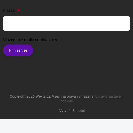
E-MAIL
Vložením e-mailu souhlasíte s
podmínkami ochrany osobních údajů
Přihlásit se
Copyright 2026
Wexta.cz
. Všechna práva vyhrazena.
Upravit nastavení
cookies
Vytvořil Shoptet