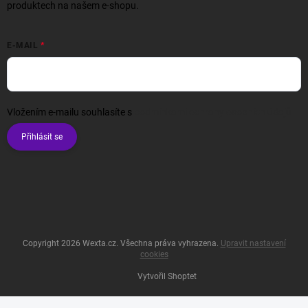
produktech na našem e-shopu.
E-MAIL
Vložením e-mailu souhlasíte s
podmínkami ochrany osobních údajů
Přihlásit se
Copyright 2026
Wexta.cz
. Všechna práva vyhrazena.
Upravit nastavení
cookies
Vytvořil Shoptet