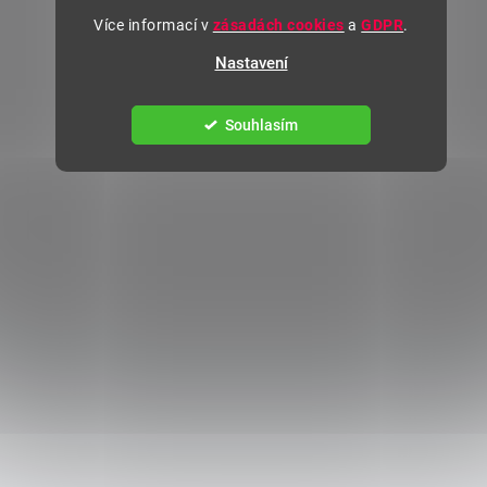
Více informací v
zásadách cookies
a
GDPR
.
Nastavení
Souhlasím