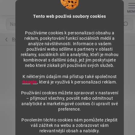
Přejít
na
obsah
Tento web použivá soubory cookies
Hledat
Používáme cookies k personalizaci obsahu a
reklam, poskytování funkcí sociálních médií a
Regály výška 1972 mm, přídavné moduly
analýze návštěvnosti. Informace o vašem
používání webu sdílíme s partnery v oblasti
reklamy, sociálních sítí a analytiky, kteří je mohou
kombinovat s dalšími údaji, jež jim poskytujete
nebo které získali při používání svých služeb.
K některým údajům má přístup také společnost
Google
, která je využívá k personalizaci reklam.
Používání cookies můžete spravovat v nastavení
– přijmout všechny, povolit nebo odmítnout
analytické a marketingové cookies či upravit své
preference.
Povolením těchto cookies nám pomůžete zlepšit
váš zážitek na webu a zobrazovat vám
relevantnější obsah a nabídky.