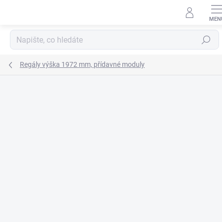
Přejít
na
obsah
Hledat
Regály výška 1972 mm, přídavné moduly