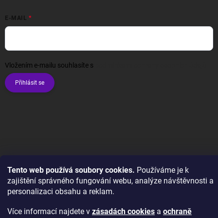
E-MAIL
Vložením e-mailu souhlasíte s
podmínkami ochrany osobních údajů
Přihlásit se
Copyright 2026
Wexta.cz
. Všechna práva vyhrazena.
Upravit nastavení
cookies
Tento web používá soubory cookies.
Používáme je k
zajištění správného fungování webu, analýze návštěvnosti a
Vytvořil Shoptet
personalizaci obsahu a reklam.
Více informací najdete v
zásadách cookies
a
ochraně