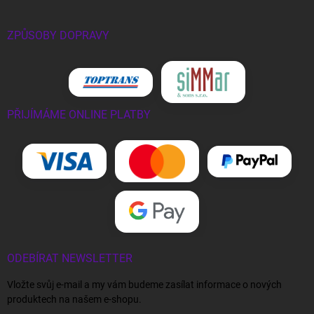
ZPŮSOBY DOPRAVY
PŘIJÍMÁME ONLINE PLATBY
ODEBÍRAT NEWSLETTER
Vložte svůj e-mail a my vám budeme zasílat informace o nových
produktech na našem e-shopu.