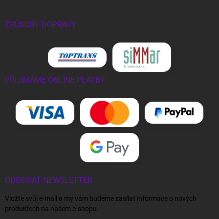
ZPŮSOBY DOPRAVY
PŘIJÍMÁME ONLINE PLATBY
ODEBÍRAT NEWSLETTER
Vložte svůj e-mail a my vám budeme zasílat informace o nových
produktech na našem e-shopu.