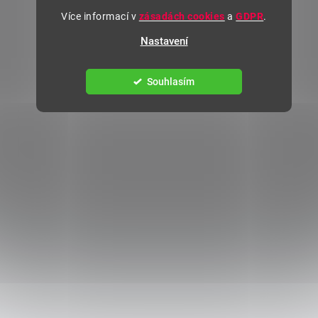
Více informací v
zásadách cookies
a
GDPR
.
Nastavení
Souhlasím