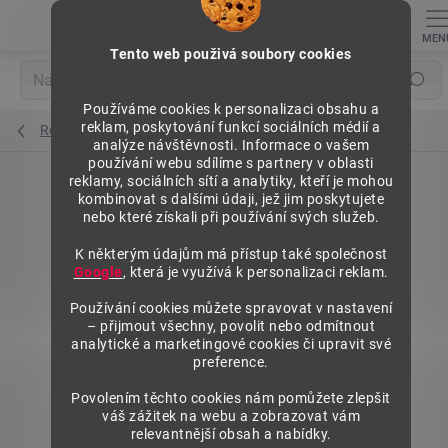
Přejít
na
obsah
Tento web použivá soubory cookies
Hledat
Používáme cookies k personalizaci obsahu a
reklam, poskytování funkcí sociálních médií a
Regály výška 1972 mm, přídavné moduly
analýze návštěvnosti. Informace o vašem
používání webu sdílíme s partnery v oblasti
reklamy, sociálních sítí a analytiky, kteří je mohou
kombinovat s dalšími údaji, jež jim poskytujete
nebo které získali při používání svých služeb.
K některým údajům má přístup také společnost
Google
, která je využívá k personalizaci reklam.
Používání cookies můžete spravovat v nastavení
– přijmout všechny, povolit nebo odmítnout
analytické a marketingové cookies či upravit své
preference.
Povolením těchto cookies nám pomůžete zlepšit
váš zážitek na webu a zobrazovat vám
relevantnější obsah a nabídky.