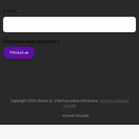
E-MAIL
Vložením e-mailu souhlasíte s
podmínkami ochrany osobních údajů
Přihlásit se
Copyright 2026
Wexta.cz
. Všechna práva vyhrazena.
Upravit nastavení
cookies
Vytvořil Shoptet