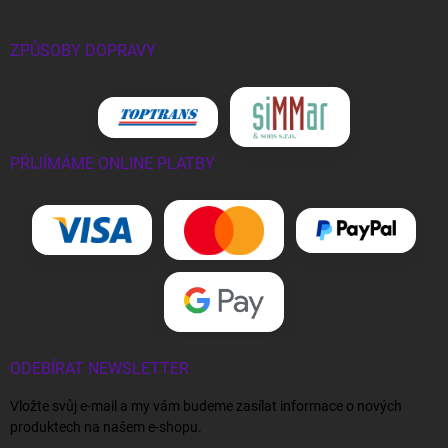
ZPŮSOBY DOPRAVY
PŘIJÍMÁME ONLINE PLATBY
ODEBÍRAT NEWSLETTER
Vložte svůj e-mail a my vám budeme zasílat informace o nových
produktech na našem e-shopu.