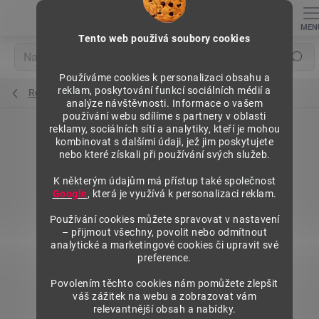
Přejít
na
obsah
Tento web použivá soubory cookies
Hledat
Používáme cookies k personalizaci obsahu a
reklam, poskytování funkcí sociálních médií a
Regály výška 1972 mm, přídavné moduly
analýze návštěvnosti. Informace o vašem
používání webu sdílíme s partnery v oblasti
reklamy, sociálních sítí a analytiky, kteří je mohou
kombinovat s dalšími údaji, jež jim poskytujete
nebo které získali při používání svých služeb.
K některým údajům má přístup také společnost
Google
, která je využívá k personalizaci reklam.
Používání cookies můžete spravovat v nastavení
– přijmout všechny, povolit nebo odmítnout
analytické a marketingové cookies či upravit své
preference.
Povolením těchto cookies nám pomůžete zlepšit
váš zážitek na webu a zobrazovat vám
relevantnější obsah a nabídky.