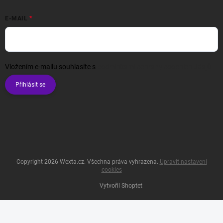
E-MAIL
Vložením e-mailu souhlasíte s
podmínkami ochrany osobních údajů
Přihlásit se
Copyright 2026
Wexta.cz
. Všechna práva vyhrazena.
Upravit nastavení
cookies
Vytvořil Shoptet