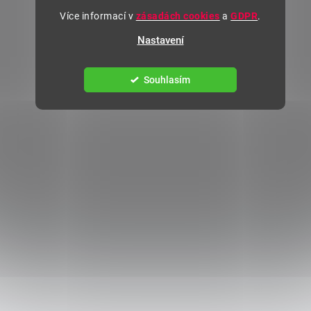
Více informací v
zásadách cookies
a
GDPR
.
Nastavení
Souhlasím