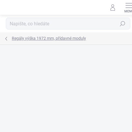
Přejít
na
obsah
Hledat
Regály výška 1972 mm, přídavné moduly