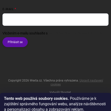
E-MAIL
Vložením e-mailu souhlasíte s
podmínkami ochrany osobních údajů
Přihlásit se
Copyright 2026
Wexta.cz
. Všechna práva vyhrazena.
Upravit nastavení
cookies
Vytvořil Shoptet
Tento web používá soubory cookies.
Používáme je k
zajištění správného fungování webu, analýze návštěvnosti
a personalizaci obsahu a zobrazování reklam.