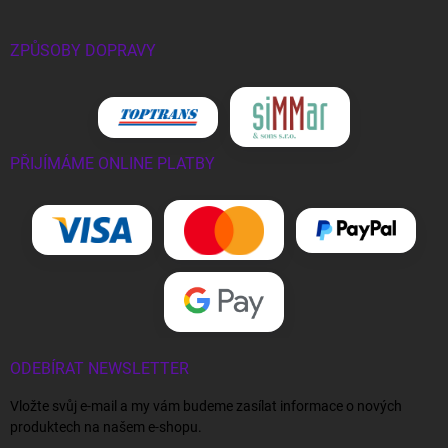
ZPŮSOBY DOPRAVY
PŘIJÍMÁME ONLINE PLATBY
ODEBÍRAT NEWSLETTER
Vložte svůj e-mail a my vám budeme zasílat informace o nových
produktech na našem e-shopu.