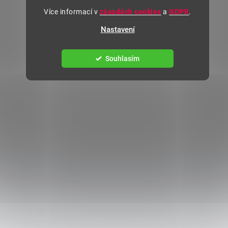
Více informací v
zásadách cookies
a
GDPR
.
Nastavení
Souhlasím