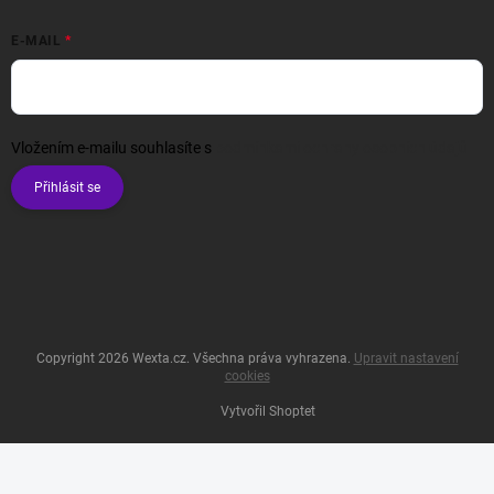
E-MAIL
Vložením e-mailu souhlasíte s
podmínkami ochrany osobních údajů
Přihlásit se
Copyright 2026
Wexta.cz
. Všechna práva vyhrazena.
Upravit nastavení
cookies
Vytvořil Shoptet