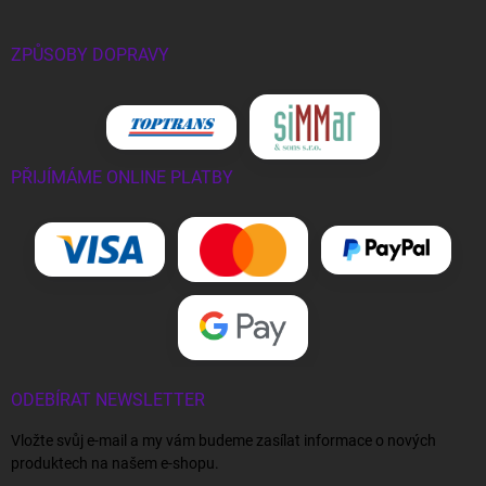
ZPŮSOBY DOPRAVY
PŘIJÍMÁME ONLINE PLATBY
ODEBÍRAT NEWSLETTER
Vložte svůj e-mail a my vám budeme zasílat informace o nových
produktech na našem e-shopu.