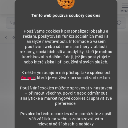
Přejít
na
obsah
Tento web použivá soubory cookies
Hledat
Používáme cookies k personalizaci obsahu a
reklam, poskytování funkcí sociálních médií a
Regály výška 1972 mm, přídavné moduly
analýze návštěvnosti. Informace o vašem
používání webu sdílíme s partnery v oblasti
reklamy, sociálních sítí a analytiky, kteří je mohou
kombinovat s dalšími údaji, jež jim poskytujete
nebo které získali při používání svých služeb.
K některým údajům má přístup také společnost
Google
, která je využívá k personalizaci reklam.
Používání cookies můžete spravovat v nastavení
– přijmout všechny, povolit nebo odmítnout
analytické a marketingové cookies či upravit své
preference.
Povolením těchto cookies nám pomůžete zlepšit
váš zážitek na webu a zobrazovat vám
relevantnější obsah a nabídky.