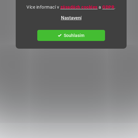
Více informací v
zásadách cookies
a
GDPR
.
Nastavení
Souhlasím