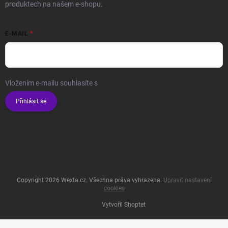
produktech na našem e-shopu.
E-MAIL
Vložením e-mailu souhlasíte s
podmínkami ochrany osobních údajů
Přihlásit se
Copyright 2026
Wexta.cz
. Všechna práva vyhrazena.
Upravit nastavení
cookies
Vytvořil Shoptet