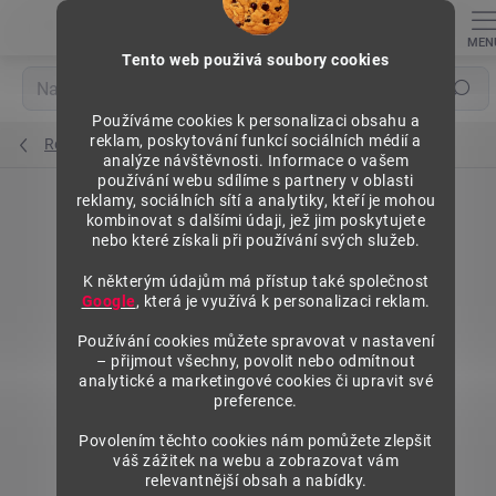
Přejít
na
obsah
Tento web použivá soubory cookies
Hledat
Používáme cookies k personalizaci obsahu a
reklam, poskytování funkcí sociálních médií a
Regály výška 1972 mm, základní moduly
analýze návštěvnosti. Informace o vašem
používání webu sdílíme s partnery v oblasti
reklamy, sociálních sítí a analytiky, kteří je mohou
kombinovat s dalšími údaji, jež jim poskytujete
nebo které získali při používání svých služeb.
K některým údajům má přístup také společnost
Google
, která je využívá k personalizaci reklam.
Používání cookies můžete spravovat v nastavení
– přijmout všechny, povolit nebo odmítnout
analytické a marketingové cookies či upravit své
preference.
Povolením těchto cookies nám pomůžete zlepšit
váš zážitek na webu a zobrazovat vám
relevantnější obsah a nabídky.