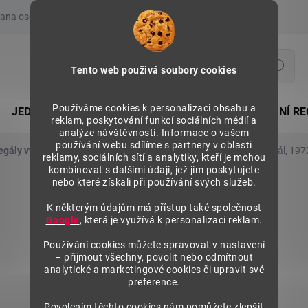
ana osobních údajů
Prohlášení o používání COOKIES
Moje obje
Hledat
Tento web použivá soubory cookies
Používáme cookies k personalizaci obsahu a
JEDNOSTRANNÉ REGÁLY
OBOUSTRANNÉ PRODEJNÍ RE
reklam, poskytování funkcí sociálních médií a
analýze návštěvnosti. Informace o vašem
používání webu sdílíme s partnery v oblasti
egály výška 1972 mm, přídavné moduly
Kovový policový regál, 19
reklamy, sociálních sítí a analytiky, kteří je mohou
kombinovat s dalšími údaji, jež jim poskytujete
nebo které získali při používání svých služeb.
K některým údajům má přístup také společnost
Google
, která je využívá k personalizaci reklam.
Používání cookies můžete spravovat v nastavení
– přijmout všechny, povolit nebo odmítnout
analytické a marketingové cookies či upravit své
preference.
Povolením těchto cookies nám pomůžete zlepšit