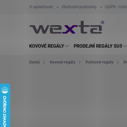
Přejít
O společnosti
Obchodní podmínky
GDPR - Ochr
na
obsah
KOVOVÉ REGÁLY
PRODEJNÍ REGÁLY SU5
Domů
Kovové regály
Policové regály
R