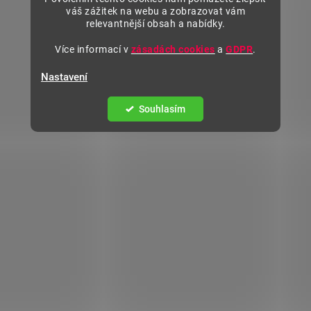
váš zážitek na webu a zobrazovat vám
relevantnější obsah a nabídky.
Více informací v
zásadách cookies
a
GDPR
.
Nastavení
Souhlasím