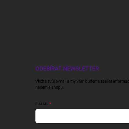
ODEBÍRAT NEWSLETTER
Vložte svůj e-mail a my vám budeme zasílat informa
našem e-shopu.
E-MAIL