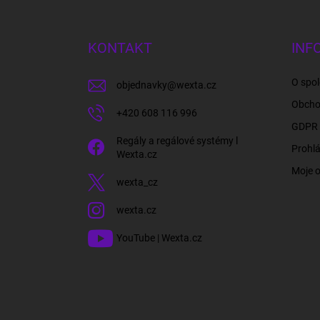
á
p
a
KONTAKT
INF
t
í
O spol
objednavky
@
wexta.cz
Obcho
+420 608 116 996
GDPR 
Regály a regálové systémy l
Prohlá
Wexta.cz
Moje 
wexta_cz
wexta.cz
YouTube | Wexta.cz