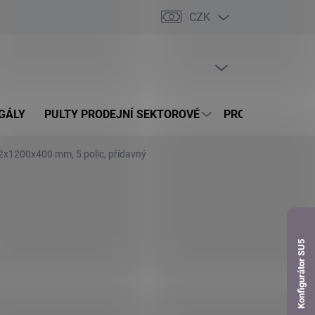
CZK
dnávka
PRÁZDNÝ KOŠÍK
NÁKUPNÍ
KOŠÍK
GÁLY
PULTY PRODEJNÍ SEKTOROVÉ
PROSKLENÉ VITR
72x1200x400 mm, 5 polic, přídavný
Konfigurátor SU5