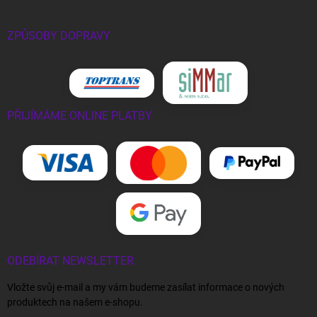
ZPŮSOBY DOPRAVY
PŘIJÍMÁME ONLINE PLATBY
ODEBÍRAT NEWSLETTER
Vložte svůj e-mail a my vám budeme zasílat informace o nových
produktech na našem e-shopu.