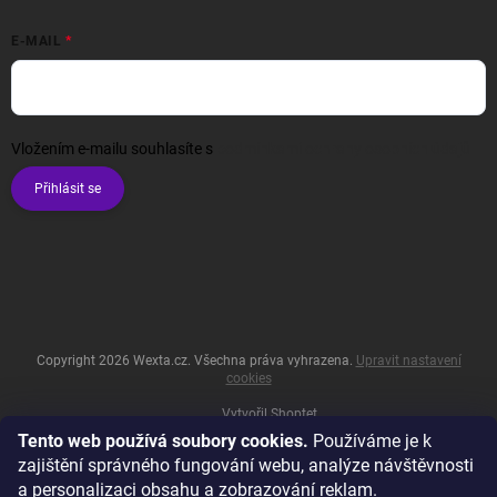
E-MAIL
Vložením e-mailu souhlasíte s
podmínkami ochrany osobních údajů
Přihlásit se
Copyright 2026
Wexta.cz
. Všechna práva vyhrazena.
Upravit nastavení
cookies
Vytvořil Shoptet
Tento web používá soubory cookies.
Používáme je k
zajištění správného fungování webu, analýze návštěvnosti
a personalizaci obsahu a zobrazování reklam.