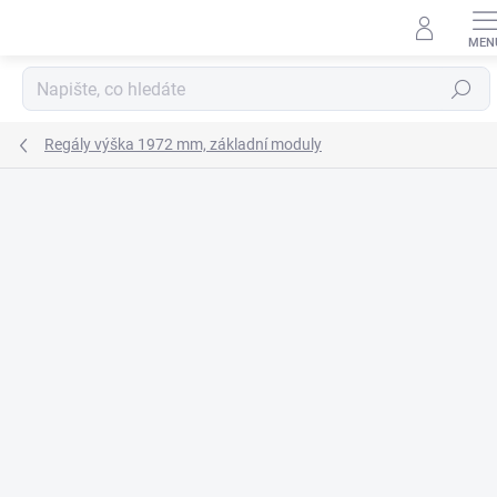
Přejít
na
obsah
Hledat
Regály výška 1972 mm, základní moduly