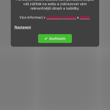
váš zážitek na webu a zobrazovat vám
relevantnější obsah a nabídky.
Více informací v
zásadách cookies
a
GDPR
.
Nastavení
Souhlasím