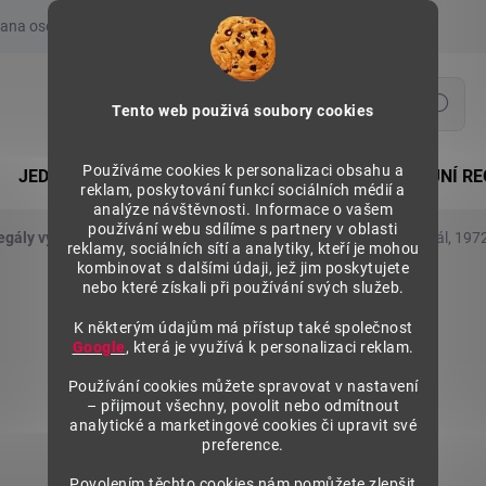
ana osobních údajů
Prohlášení o používání COOKIES
Moje obje
Hledat
Tento web použivá soubory cookies
Používáme cookies k personalizaci obsahu a
JEDNOSTRANNÉ REGÁLY
OBOUSTRANNÉ PRODEJNÍ RE
reklam, poskytování funkcí sociálních médií a
analýze návštěvnosti. Informace o vašem
používání webu sdílíme s partnery v oblasti
egály výška 1972 mm, základní moduly
Kovový policový regál, 197
reklamy, sociálních sítí a analytiky, kteří je mohou
kombinovat s dalšími údaji, jež jim poskytujete
nebo které získali při používání svých služeb.
K některým údajům má přístup také společnost
Google
, která je využívá k personalizaci reklam.
Používání cookies můžete spravovat v nastavení
– přijmout všechny, povolit nebo odmítnout
analytické a marketingové cookies či upravit své
preference.
Povolením těchto cookies nám pomůžete zlepšit