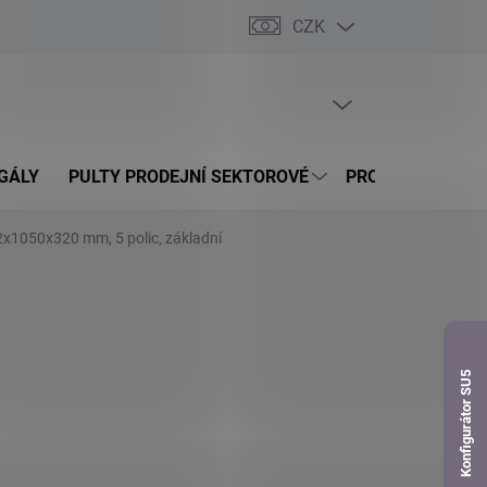
CZK
dnávka
PRÁZDNÝ KOŠÍK
NÁKUPNÍ
KOŠÍK
GÁLY
PULTY PRODEJNÍ SEKTOROVÉ
PROSKLENÉ VITR
2x1050x320 mm, 5 polic, základní
Konfigurátor SU5