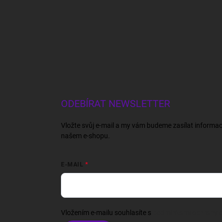
ODEBÍRAT NEWSLETTER
Vložte svůj e-mail a my vám budeme zasílat informa
našem e-shopu.
E-MAIL
Vložením e-mailu souhlasíte s
podmínkami ochrany o