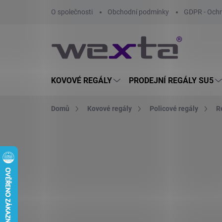
Přejít
O společnosti
Obchodní podmínky
GDPR - Ochr
na
obsah
KOVOVÉ REGÁLY
PRODEJNÍ REGÁLY SU5
Domů
Kovové regály
Policové regály
R