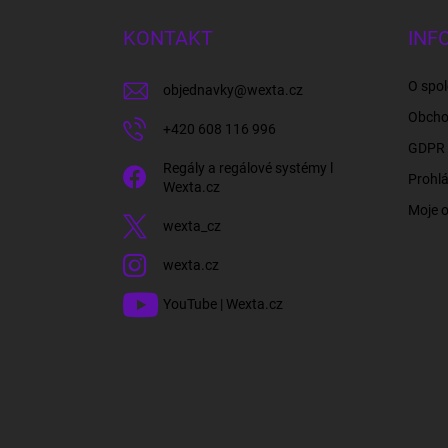
p
a
KONTAKT
INF
t
í
O spol
objednavky
@
wexta.cz
Obcho
+420 608 116 996
GDPR 
Regály a regálové systémy l
Prohlá
Wexta.cz
Moje 
wexta_cz
wexta.cz
YouTube | Wexta.cz