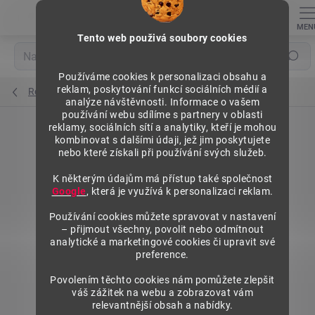
Přejít
na
obsah
Tento web použivá soubory cookies
Hledat
Používáme cookies k personalizaci obsahu a
reklam, poskytování funkcí sociálních médií a
Regály výška 1972 mm, základní moduly
analýze návštěvnosti. Informace o vašem
používání webu sdílíme s partnery v oblasti
reklamy, sociálních sítí a analytiky, kteří je mohou
kombinovat s dalšími údaji, jež jim poskytujete
nebo které získali při používání svých služeb.
K některým údajům má přístup také společnost
Google
, která je využívá k personalizaci reklam.
Používání cookies můžete spravovat v nastavení
– přijmout všechny, povolit nebo odmítnout
analytické a marketingové cookies či upravit své
preference.
Povolením těchto cookies nám pomůžete zlepšit
váš zážitek na webu a zobrazovat vám
relevantnější obsah a nabídky.