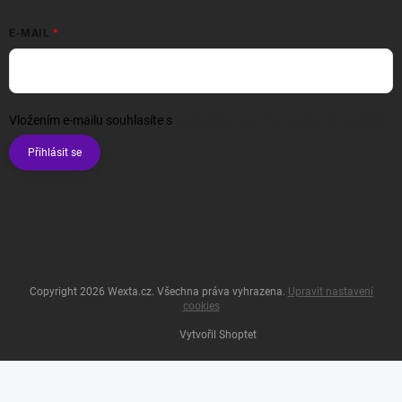
E-MAIL
Vložením e-mailu souhlasíte s
podmínkami ochrany osobních údajů
Přihlásit se
Copyright 2026
Wexta.cz
. Všechna práva vyhrazena.
Upravit nastavení
cookies
Vytvořil Shoptet