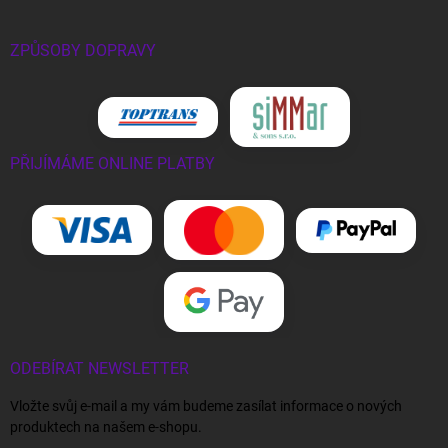
ZPŮSOBY DOPRAVY
PŘIJÍMÁME ONLINE PLATBY
ODEBÍRAT NEWSLETTER
Vložte svůj e-mail a my vám budeme zasílat informace o nových
produktech na našem e-shopu.