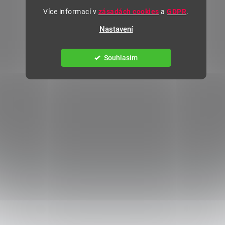
Více informací v
zásadách cookies
a
GDPR
.
Nastavení
Souhlasím