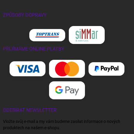
ZPŮSOBY DOPRAVY
PŘIJÍMÁME ONLINE PLATBY
ODEBÍRAT NEWSLETTER
Vložte svůj e-mail a my vám budeme zasílat informace o nových
produktech na našem e-shopu.