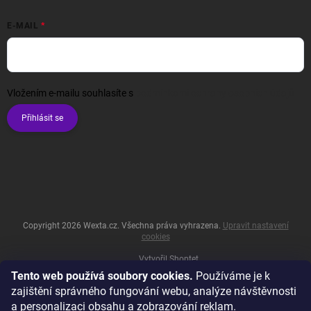
E-MAIL
Vložením e-mailu souhlasíte s
podmínkami ochrany osobních údajů
Přihlásit se
Copyright 2026
Wexta.cz
. Všechna práva vyhrazena.
Upravit nastavení
cookies
Vytvořil Shoptet
Tento web používá soubory cookies.
Používáme je k
zajištění správného fungování webu, analýze návštěvnosti
a personalizaci obsahu a zobrazování reklam.