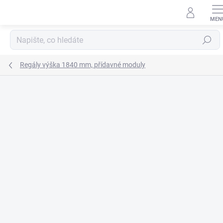
Přejít
na
obsah
Hledat
Regály výška 1840 mm, přídavné moduly